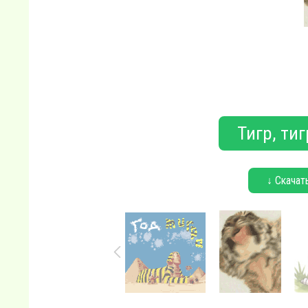
Тигр, тиг
↓ Скачат