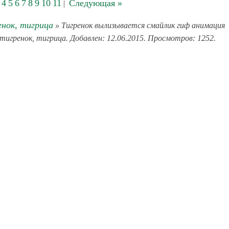
4
5
6
7
8
9
10
11
Следующая »
|
енок, тигрица
» Тигренок вылизывается смайлик гиф анимация
 тигренок, тигрица. Добавлен: 12.06.2015. Просмотров: 1252.