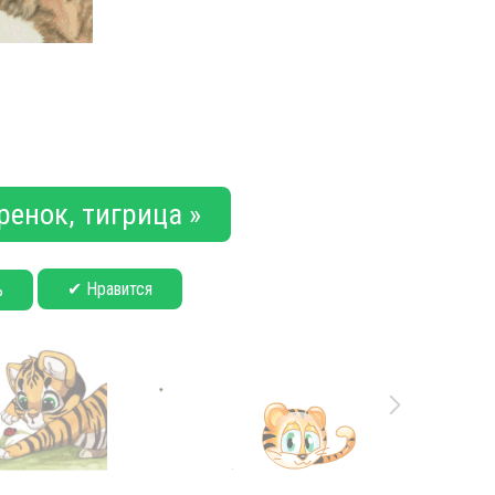
ренок, тигрица »
✔ Нравится
ь