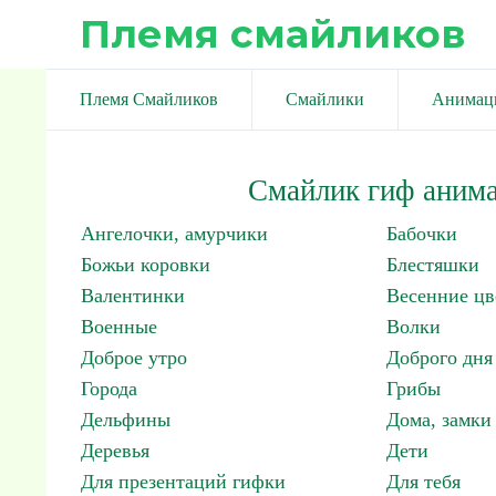
Племя смайликов
Племя Смайликов
Смайлики
Анимац
Смайлик гиф анима
Ангелочки, амурчики
Бабочки
Божьи коровки
Блестяшки
Валентинки
Весенние цв
Военные
Волки
Доброе утро
Доброго дня
Города
Грибы
Дельфины
Дома, замки 
Деревья
Дети
Для презентаций гифки
Для тебя