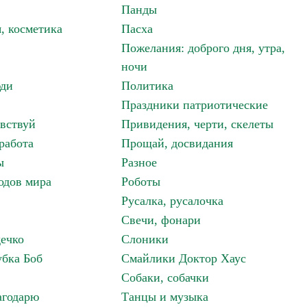
Панды
, косметика
Пасха
Пожелания: доброго дня, утра,
ночи
ди
Политика
Праздники патриотические
авствуй
Привидения, черти, скелеты
работа
Прощай, досвидания
ы
Разное
одов мира
Роботы
Русалка, русалочка
Свечи, фонари
дечко
Слоники
бка Боб
Смайлики Доктор Хаус
Собаки, собачки
агодарю
Танцы и музыка