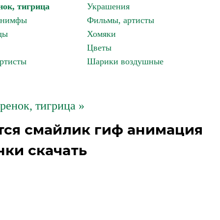
нок, тигрица
Украшения
, нимфы
Фильмы, артисты
ды
Хомяки
Цветы
артисты
Шарики воздушные
гренок, тигрица »
тся смайлик гиф анимация
нки скачать