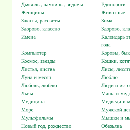
Дьяволы, вампиры, ведьмы
Единороги
Женщины
Животные
Закаты, рассветы
Зима
Здорово, классно
Здорово, кл
Имена
Календарь э
года
Компьютер
Коровы, бы
Космос, звезды
Кошки, котя
Листья, листва
Лисы, лисят
Луна и месяц
Люблю
Любовь, люблю
Люди и исто
Львы
Маша и мед
Медицина
Медведи и м
Море
Мужской ден
Мультфильмы
Мышки и м
Новый год, рождество
Обезьяна