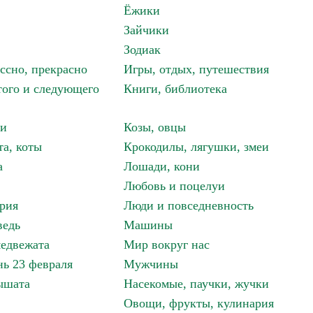
Ёжики
Зайчики
Зодиак
ассно, прекрасно
Игры, отдых, путешествия
того и следующего
Книги, библиотека
ки
Козы, овцы
та, коты
Крокодилы, лягушки, змеи
а
Лошади, кони
Любовь и поцелуи
рия
Люди и повседневность
ведь
Машины
едвежата
Мир вокруг нас
ь 23 февраля
Мужчины
ышата
Насекомые, паучки, жучки
Овощи, фрукты, кулинария