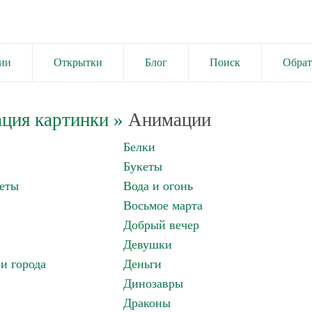
ии
Открытки
Блог
Поиск
Обрат
ция картинки
»
Анимации
Белки
Букеты
еты
Вода и огонь
Восьмое марта
Добрый вечер
Девушки
и города
Деньги
Динозавры
Драконы