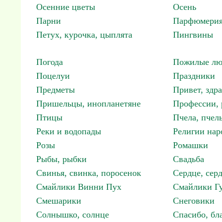
Осенние цветы
Осень
Парни
Парфюмерия
Петух, курочка, цыплята
Пингвины
Погода
Пожилые лю
Поцелуи
Праздники
Предметы
Привет, здр
Пришельцы, инопланетяне
Профессии, 
Птицы
Пчела, пчел
Реки и водопады
Религии нар
Розы
Ромашки
Рыбы, рыбки
Свадьба
Свинья, свинка, поросенок
Сердце, сер
Смайлики Винни Пух
Смайлики Гу
Смешарики
Снеговики
Солнышко, солнце
Спасибо, бл