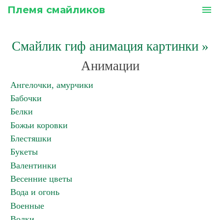
Племя смайликов
menu
Смайлик гиф анимация картинки
»
Анимации
Ангелочки, амурчики
Бабочки
Белки
Божьи коровки
Блестяшки
Букеты
Валентинки
Весенние цветы
Вода и огонь
Военные
Волки