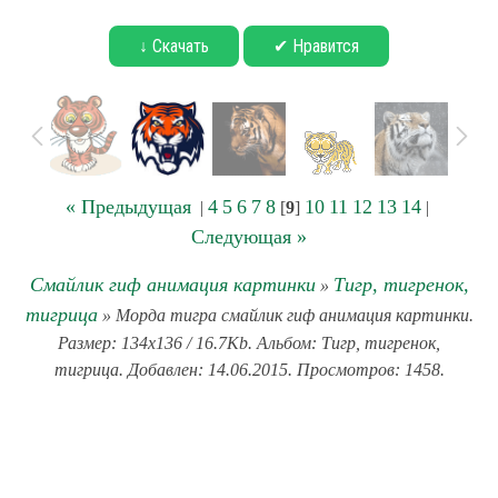
↓ Скачать
✔ Нравится
« Предыдущая
4
5
6
7
8
10
11
12
13
14
|
[
9
]
|
Следующая »
Смайлик гиф анимация картинки
Тигр, тигренок,
»
тигрица
» Морда тигра смайлик гиф анимация картинки.
Размер: 134x136 / 16.7Kb. Альбом: Тигр, тигренок,
тигрица. Добавлен: 14.06.2015. Просмотров: 1458.