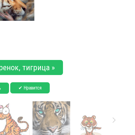
ренок, тигрица »
✔ Нравится
ь