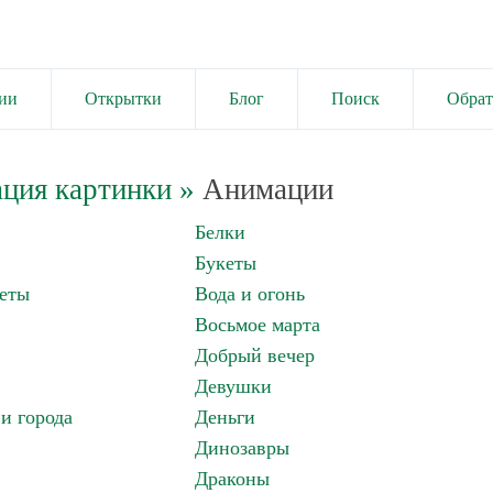
ии
Открытки
Блог
Поиск
Обрат
ция картинки
»
Анимации
Белки
Букеты
еты
Вода и огонь
Восьмое марта
Добрый вечер
Девушки
и города
Деньги
Динозавры
Драконы