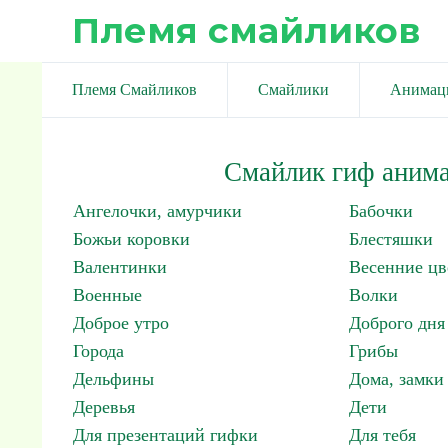
Племя смайликов
Племя Смайликов
Смайлики
Анимац
Смайлик гиф анима
Ангелочки, амурчики
Бабочки
Божьи коровки
Блестяшки
Валентинки
Весенние цв
Военные
Волки
Доброе утро
Доброго дня
Города
Грибы
Дельфины
Дома, замки 
Деревья
Дети
Для презентаций гифки
Для тебя