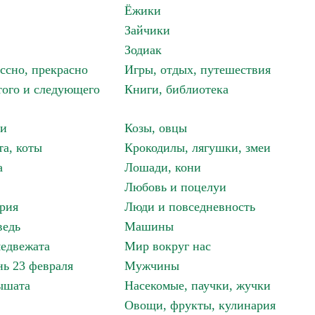
Ёжики
Зайчики
Зодиак
ассно, прекрасно
Игры, отдых, путешествия
того и следующего
Книги, библиотека
ки
Козы, овцы
та, коты
Крокодилы, лягушки, змеи
а
Лошади, кони
Любовь и поцелуи
рия
Люди и повседневность
ведь
Машины
едвежата
Мир вокруг нас
ь 23 февраля
Мужчины
ышата
Насекомые, паучки, жучки
Овощи, фрукты, кулинария