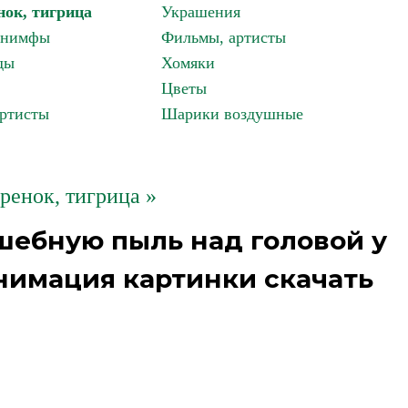
нок, тигрица
Украшения
, нимфы
Фильмы, артисты
ды
Хомяки
Цветы
артисты
Шарики воздушные
гренок, тигрица »
шебную пыль над головой у
нимация картинки скачать