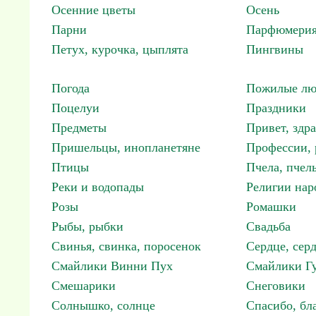
Осенние цветы
Осень
Парни
Парфюмерия
Петух, курочка, цыплята
Пингвины
Погода
Пожилые лю
Поцелуи
Праздники
Предметы
Привет, здр
Пришельцы, инопланетяне
Профессии, 
Птицы
Пчела, пчел
Реки и водопады
Религии нар
Розы
Ромашки
Рыбы, рыбки
Свадьба
Свинья, свинка, поросенок
Сердце, сер
Смайлики Винни Пух
Смайлики Гу
Смешарики
Снеговики
Солнышко, солнце
Спасибо, бл