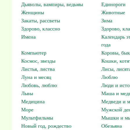
Дьяволы, вампиры, ведьмы
Единороги
Женщины
Животные
Закаты, рассветы
Зима
Здорово, классно
Здорово, кл
Имена
Календарь э
года
Компьютер
Коровы, бы
Космос, звезды
Кошки, котя
Листья, листва
Лисы, лисят
Луна и месяц
Люблю
Любовь, люблю
Люди и исто
Львы
Маша и мед
Медицина
Медведи и м
Море
Мужской ден
Мультфильмы
Мышки и м
Новый год, рождество
Обезьяна