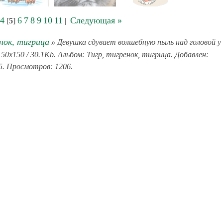
4
6
7
8
9
10
11
Следующая »
[
5
]
|
нок, тигрица
» Девушка сдувает волшебную пыль над головой у
0x150 / 30.1Kb. Альбом: Тигр, тигренок, тигрица. Добавлен:
5. Просмотров: 1206.