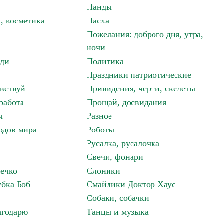
Панды
, косметика
Пасха
Пожелания: доброго дня, утра,
ночи
ди
Политика
Праздники патриотические
авствуй
Привидения, черти, скелеты
работа
Прощай, досвидания
ы
Разное
одов мира
Роботы
Русалка, русалочка
Свечи, фонари
дечко
Слоники
бка Боб
Смайлики Доктор Хаус
Собаки, собачки
агодарю
Танцы и музыка