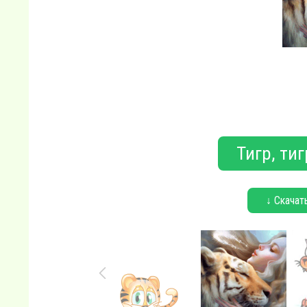
Тигр, тиг
↓ Скачат