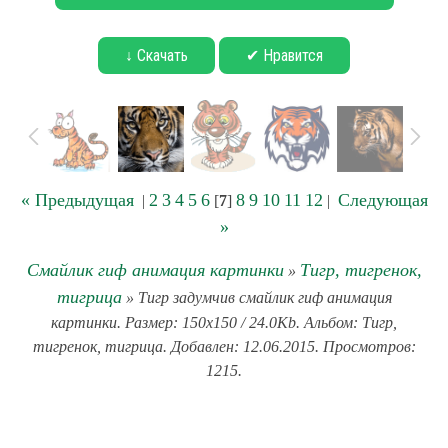
↓ Скачать
✔ Нравится
« Предыдущая
2
3
4
5
6
8
9
10
11
12
Следующая
|
[
7
]
|
»
Смайлик гиф анимация картинки
Тигр, тигренок,
»
тигрица
» Тигр задумчив смайлик гиф анимация
картинки. Размер: 150x150 / 24.0Kb. Альбом: Тигр,
тигренок, тигрица. Добавлен: 12.06.2015. Просмотров:
1215.