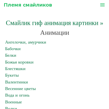
Племя смайликов
menu
Смайлик гиф анимация картинки
»
Анимации
Ангелочки, амурчики
Бабочки
Белки
Божьи коровки
Блестяшки
Букеты
Валентинки
Весенние цветы
Вода и огонь
Военные
Волки