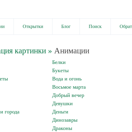
ии
Открытки
Блог
Поиск
Обрат
ция картинки
»
Анимации
Белки
Букеты
еты
Вода и огонь
Восьмое марта
Добрый вечер
Девушки
и города
Деньги
Динозавры
Драконы