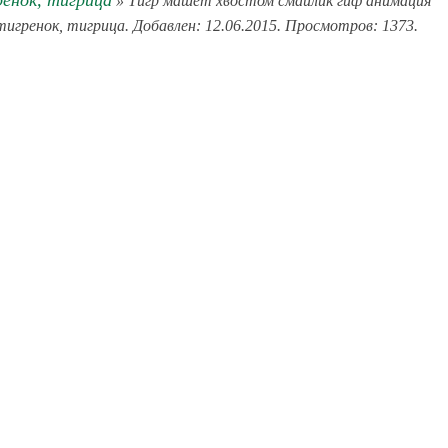
ренок, тигрица
» Тигр машет хвостом смайлик гиф анимация
 тигренок, тигрица. Добавлен: 12.06.2015. Просмотров: 1373.