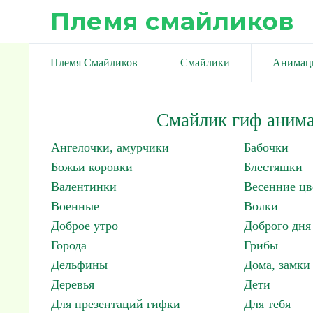
Племя смайликов
Племя Смайликов
Смайлики
Анимац
Смайлик гиф анима
Ангелочки, амурчики
Бабочки
Божьи коровки
Блестяшки
Валентинки
Весенние цв
Военные
Волки
Доброе утро
Доброго дня
Города
Грибы
Дельфины
Дома, замки 
Деревья
Дети
Для презентаций гифки
Для тебя