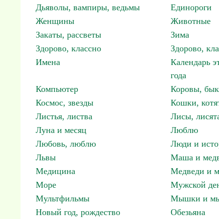
Дьяволы, вампиры, ведьмы
Единороги
Женщины
Животные
Закаты, рассветы
Зима
Здорово, классно
Здорово, кл
Имена
Календарь э
года
Компьютер
Коровы, бы
Космос, звезды
Кошки, котя
Листья, листва
Лисы, лисят
Луна и месяц
Люблю
Любовь, люблю
Люди и исто
Львы
Маша и мед
Медицина
Медведи и м
Море
Мужской ден
Мультфильмы
Мышки и м
Новый год, рождество
Обезьяна