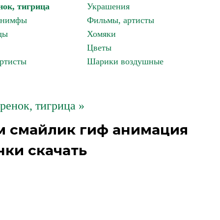
нок, тигрица
Украшения
, нимфы
Фильмы, артисты
ды
Хомяки
Цветы
артисты
Шарики воздушные
гренок, тигрица »
м смайлик гиф анимация
нки скачать