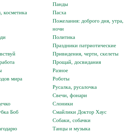
Панды
, косметика
Пасха
Пожелания: доброго дня, утра,
ночи
ди
Политика
Праздники патриотические
авствуй
Привидения, черти, скелеты
работа
Прощай, досвидания
ы
Разное
одов мира
Роботы
Русалка, русалочка
Свечи, фонари
дечко
Слоники
бка Боб
Смайлики Доктор Хаус
Собаки, собачки
агодарю
Танцы и музыка