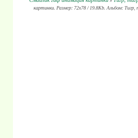
Смайлик гиф анимация картинки
Тигр, тиг
»
картинки. Размер: 72x78 / 19.8Kb. Альбом: Тигр,