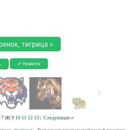
ренок, тигрица »
✔ Нравится
ь
7
9
10
11
12
13
Следующая »
[
8
]
|