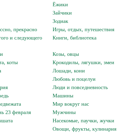
Ёжики
Зайчики
Зодиак
ассно, прекрасно
Игры, отдых, путешествия
того и следующего
Книги, библиотека
ки
Козы, овцы
та, коты
Крокодилы, лягушки, змеи
а
Лошади, кони
Любовь и поцелуи
рия
Люди и повседневность
ведь
Машины
едвежата
Мир вокруг нас
ь 23 февраля
Мужчины
ышата
Насекомые, паучки, жучки
Овощи, фрукты, кулинария