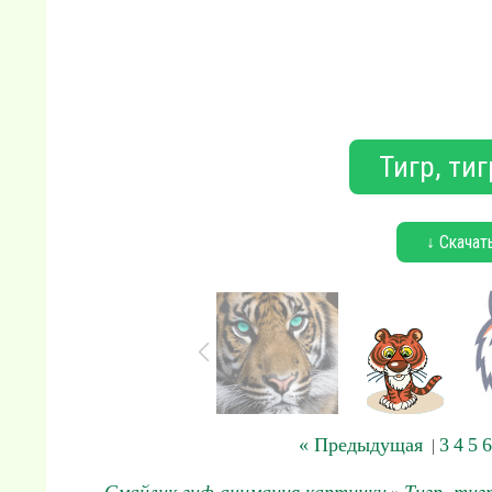
Тигр, тиг
↓ Скачат
« Предыдущая
3
4
5
6
|