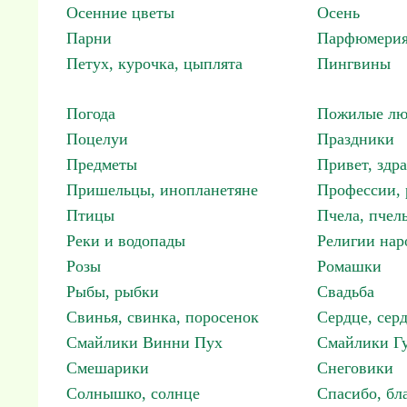
Осенние цветы
Осень
Парни
Парфюмерия
Петух, курочка, цыплята
Пингвины
Погода
Пожилые лю
Поцелуи
Праздники
Предметы
Привет, здр
Пришельцы, инопланетяне
Профессии, 
Птицы
Пчела, пчел
Реки и водопады
Религии нар
Розы
Ромашки
Рыбы, рыбки
Свадьба
Свинья, свинка, поросенок
Сердце, сер
Смайлики Винни Пух
Смайлики Гу
Смешарики
Снеговики
Солнышко, солнце
Спасибо, бл