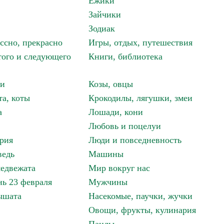
Ёжики
Зайчики
Зодиак
ассно, прекрасно
Игры, отдых, путешествия
того и следующего
Книги, библиотека
ки
Козы, овцы
та, коты
Крокодилы, лягушки, змеи
а
Лошади, кони
Любовь и поцелуи
рия
Люди и повседневность
ведь
Машины
едвежата
Мир вокруг нас
ь 23 февраля
Мужчины
ышата
Насекомые, паучки, жучки
Овощи, фрукты, кулинария