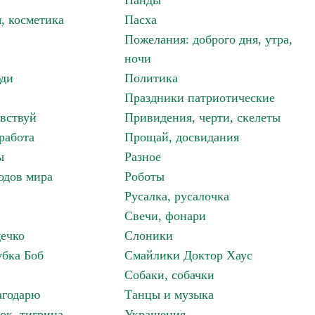
Панды
, косметика
Пасха
Пожелания: доброго дня, утра,
ночи
ди
Политика
Праздники патриотические
авствуй
Привидения, черти, скелеты
работа
Прощай, досвидания
ы
Разное
одов мира
Роботы
Русалка, русалочка
Свечи, фонари
дечко
Слоники
бка Боб
Смайлики Доктор Хаус
Собаки, собачки
агодарю
Танцы и музыка
ок, тигрица
Украшения