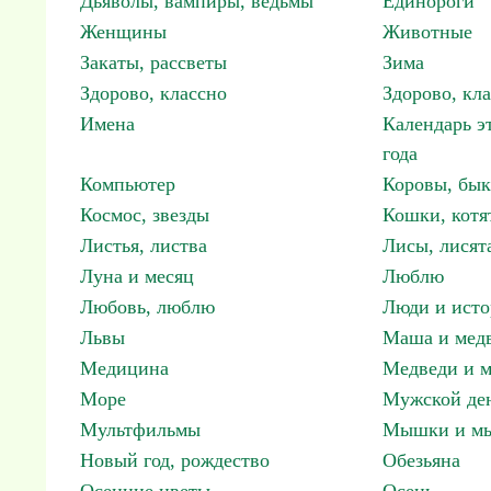
Дьяволы, вампиры, ведьмы
Единороги
Женщины
Животные
Закаты, рассветы
Зима
Здорово, классно
Здорово, кл
Имена
Календарь э
года
Компьютер
Коровы, бы
Космос, звезды
Кошки, котя
Листья, листва
Лисы, лисят
Луна и месяц
Люблю
Любовь, люблю
Люди и исто
Львы
Маша и мед
Медицина
Медведи и м
Море
Мужской ден
Мультфильмы
Мышки и м
Новый год, рождество
Обезьяна