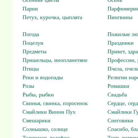
Осенние цветы
Осень
Парни
Парфюмерия
Петух, курочка, цыплята
Пингвины
Погода
Пожилые лю
Поцелуи
Праздники
Предметы
Привет, здр
Пришельцы, инопланетяне
Профессии, 
Птицы
Пчела, пчел
Реки и водопады
Религии нар
Розы
Ромашки
Рыбы, рыбки
Свадьба
Свинья, свинка, поросенок
Сердце, сер
Смайлики Винни Пух
Смайлики Гу
Смешарики
Снеговики
Солнышко, солнце
Спасибо, бл
Телевизор, телефон
Тигр, тигрен