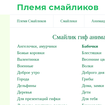
Племя смайликов
Племя Смайликов
Смайлики
Анимац
Смайлик гиф анима
Ангелочки, амурчики
Бабочки
Божьи коровки
Блестяшки
Валентинки
Весенние цв
Военные
Волки
Доброе утро
Доброго дня
Города
Грибы
Дельфины
Дома, замки 
Деревья
Дети
Для презентаций гифки
Для тебя