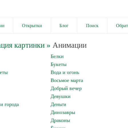
ии
Открытки
Блог
Поиск
Обрат
ция картинки
»
Анимации
Белки
Букеты
еты
Вода и огонь
Восьмое марта
Добрый вечер
Девушки
и города
Деньги
Динозавры
Драконы