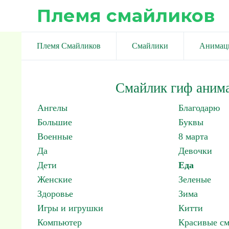
Племя смайликов
Племя Смайликов
Смайлики
Анимац
Смайлик гиф аним
Ангелы
Благодарю
Большие
Буквы
Военные
8 марта
Да
Девочки
Дети
Еда
Женские
Зеленые
Здоровье
Зима
Игры и игрушки
Китти
Компьютер
Красивые с