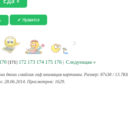
Еда »
✔ Нравится
ь
170
172
173
174
175
176
Следующая »
[
171
]
|
на двоих смайлик гиф анимация картинки. Размер: 87x38 / 13.7Kb
н: 28.06.2014. Просмотров: 1629.