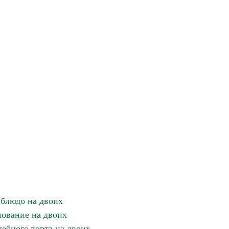
блюдо на двоих
ование на двоих
дебного торта на двоих