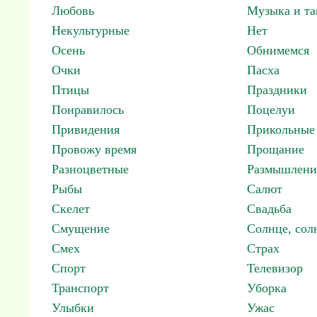
Любовь
Музыка и т
Некультурные
Нет
Осень
Обнимемся
Очки
Пасха
Птицы
Праздники
Понравилось
Поцелуи
Привидения
Прикольные
Провожу время
Прощание
Разноцветные
Размышлени
Рыбы
Салют
Скелет
Свадьба
Смущение
Солнце, со
Смех
Страх
Спорт
Телевизор
Транспорт
Уборка
Улыбки
Ужас