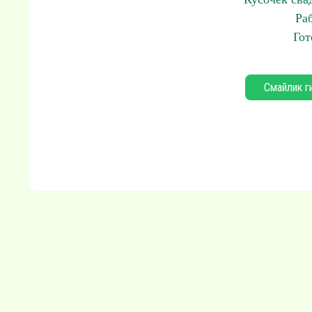
Ра
Гот
Смайлик г