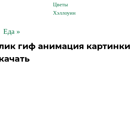
Цветы
Хэллоуин
Еда »
лик гиф анимация картинки
качать