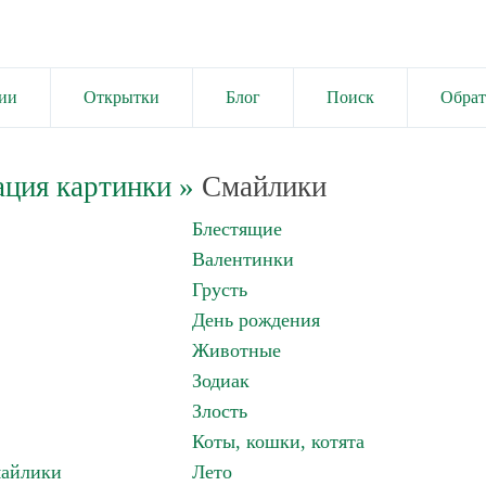
ии
Открытки
Блог
Поиск
Обрат
ация картинки
»
Смайлики
Блестящие
Валентинки
Грусть
День рождения
Животные
Зодиак
Злость
Коты, кошки, котята
майлики
Лето