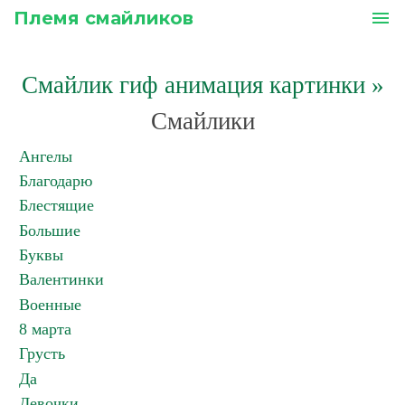
Племя смайликов
menu
Смайлик гиф анимация картинки
»
Смайлики
Ангелы
Благодарю
Блестящие
Большие
Буквы
Валентинки
Военные
8 марта
Грусть
Да
Девочки