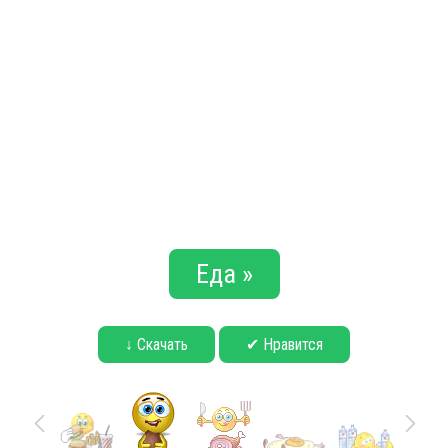
Еда »
↓ Скачать
✔ Нравится