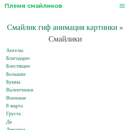
Племя смайликов
menu
Смайлик гиф анимация картинки
»
Смайлики
Ангелы
Благодарю
Блестящие
Большие
Буквы
Валентинки
Военные
8 марта
Грусть
Да
Девочки