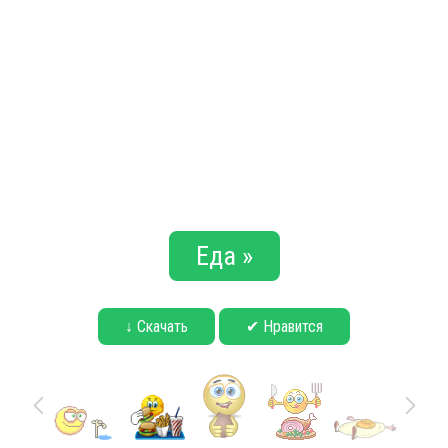
Еда »
↓ Скачать
✔ Нравится