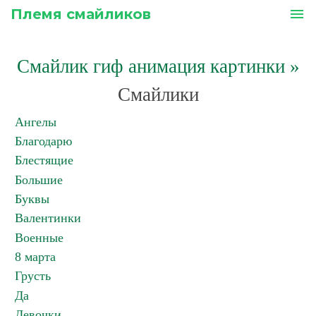
Племя смайликов
menu
Смайлик гиф анимация картинки
»
Смайлики
Ангелы
Благодарю
Блестящие
Большие
Буквы
Валентинки
Военные
8 марта
Грусть
Да
Девочки