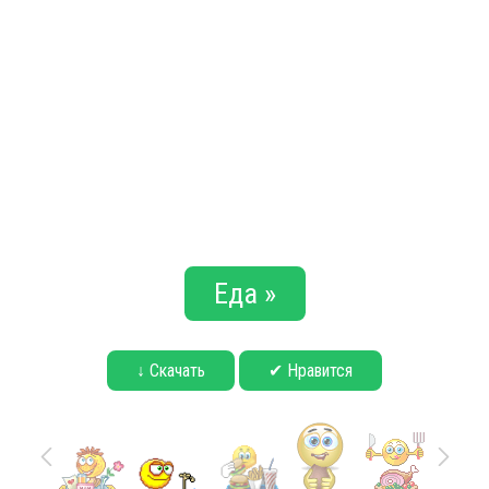
Еда »
↓ Скачать
✔ Нравится