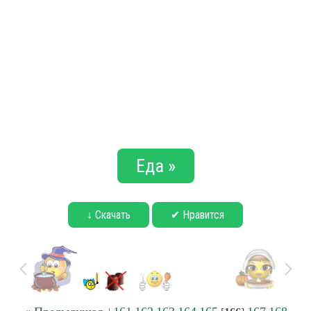
Еда »
↓ Скачать
✔ Нравится