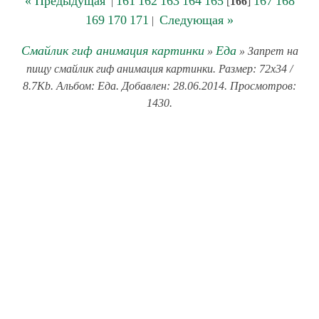
« Предыдущая
161
162
163
164
165
167
168
|
[
166
]
169
170
171
Следующая »
|
Смайлик гиф анимация картинки
Еда
»
» Запрет на
пищу смайлик гиф анимация картинки. Размер: 72x34 /
8.7Kb. Альбом: Еда. Добавлен: 28.06.2014. Просмотров:
1430.