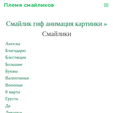
Племя смайликов
menu
Смайлик гиф анимация картинки
»
Смайлики
Ангелы
Благодарю
Блестящие
Большие
Буквы
Валентинки
Военные
8 марта
Грусть
Да
Девочки