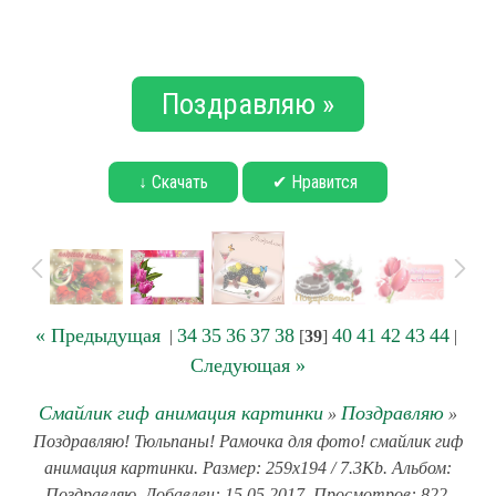
Поздравляю »
↓ Скачать
✔ Нравится
« Предыдущая
34
35
36
37
38
40
41
42
43
44
|
[
39
]
|
Следующая »
Смайлик гиф анимация картинки
Поздравляю
»
»
Поздравляю! Тюльпаны! Рамочка для фото! смайлик гиф
анимация картинки. Размер: 259x194 / 7.3Kb. Альбом:
Поздравляю. Добавлен: 15.05.2017. Просмотров: 822.