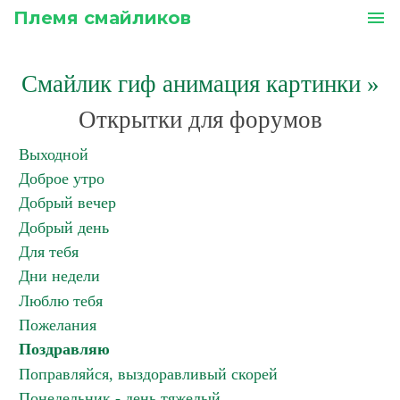
Племя смайликов
menu
Смайлик гиф анимация картинки
»
Открытки для форумов
Выходной
Доброе утро
Добрый вечер
Добрый день
Для тебя
Дни недели
Люблю тебя
Пожелания
Поздравляю
Поправляйся, выздоравливый скорей
Понедельник - день тяжелый