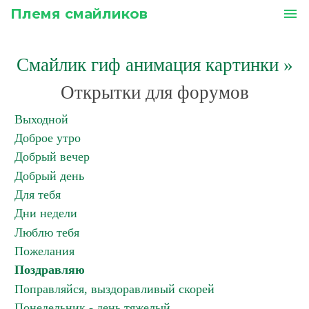
Племя смайликов
menu
Смайлик гиф анимация картинки
»
Открытки для форумов
Выходной
Доброе утро
Добрый вечер
Добрый день
Для тебя
Дни недели
Люблю тебя
Пожелания
Поздравляю
Поправляйся, выздоравливый скорей
Понедельник - день тяжелый