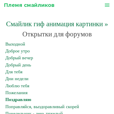
Племя смайликов
menu
Смайлик гиф анимация картинки
»
Открытки для форумов
Выходной
Доброе утро
Добрый вечер
Добрый день
Для тебя
Дни недели
Люблю тебя
Пожелания
Поздравляю
Поправляйся, выздоравливый скорей
Понедельник - день тяжелый