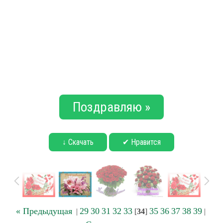
Поздравляю »
↓ Скачать
✔ Нравится
« Предыдущая
29
30
31
32
33
35
36
37
38
39
|
[
34
]
|