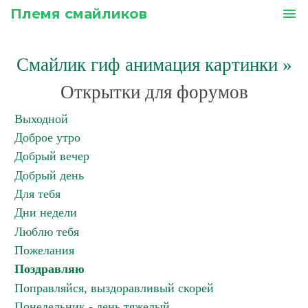
Племя смайликов
menu
Смайлик гиф анимация картинки
»
Открытки для форумов
Выходной
Доброе утро
Добрый вечер
Добрый день
Для тебя
Дни недели
Люблю тебя
Пожелания
Поздравляю
Поправляйся, выздоравливый скорей
Понедельник - день тяжелый