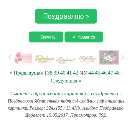
Поздравляю »
↓ Скачать
✔ Нравится
« Предыдущая
38
39
40
41
42
44
45
46
47
48
|
[
43
]
|
Следующая »
Смайлик гиф анимация картинки
Поздравляю
»
»
Поздравляю! Желтенькая надпись! смайлик гиф анимация
картинки. Размер: 324x155 / 13.4Kb. Альбом: Поздравляю.
Добавлен: 15.05.2017. Просмотров: 792.