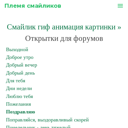
Племя смайликов
menu
Смайлик гиф анимация картинки
»
Открытки для форумов
Выходной
Доброе утро
Добрый вечер
Добрый день
Для тебя
Дни недели
Люблю тебя
Пожелания
Поздравляю
Поправляйся, выздоравливый скорей
Понедельник - день тяжелый