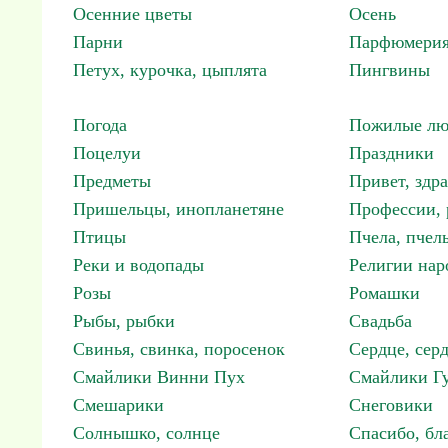
Осенние цветы
Осень
Парни
Парфюмерия
Петух, курочка, цыплята
Пингвины
Погода
Пожилые лю
Поцелуи
Праздники
Предметы
Привет, здр
Пришельцы, инопланетяне
Профессии, 
Птицы
Пчела, пчел
Реки и водопады
Религии нар
Розы
Ромашки
Рыбы, рыбки
Свадьба
Свинья, свинка, поросенок
Сердце, сер
Смайлики Винни Пух
Смайлики Гу
Смешарики
Снеговики
Солнышко, солнце
Спасибо, бл