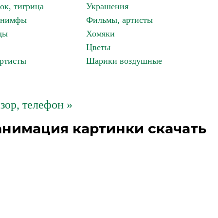
ок, тигрица
Украшения
, нимфы
Фильмы, артисты
ды
Хомяки
Цветы
артисты
Шарики воздушные
зор, телефон »
анимация картинки скачать