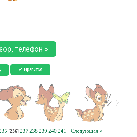
зор, телефон »
✔ Нравится
ь
235
237
238
239
240
241
Следующая »
[
236
]
|