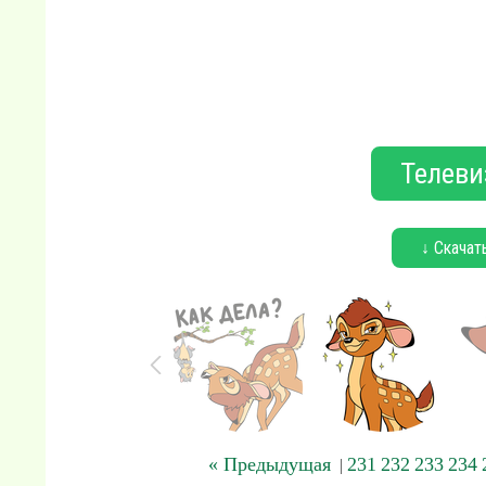
Телеви
↓ Скачат
« Предыдущая
231
232
233
234
|