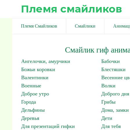
Племя смайликов
Племя Смайликов
Смайлики
Анимац
Смайлик гиф анима
Ангелочки, амурчики
Бабочки
Божьи коровки
Блестяшки
Валентинки
Весенние цв
Военные
Волки
Доброе утро
Доброго дня
Города
Грибы
Дельфины
Дома, замки 
Деревья
Дети
Для презентаций гифки
Для тебя