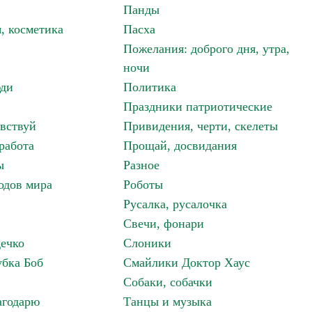
Панды
, косметика
Пасха
Пожелания: доброго дня, утра,
ночи
ди
Политика
Праздники патриотические
авствуй
Привидения, черти, скелеты
работа
Прощай, досвидания
ы
Разное
одов мира
Роботы
Русалка, русалочка
Свечи, фонари
дечко
Слоники
бка Боб
Смайлики Доктор Хаус
Собаки, собачки
агодарю
Танцы и музыка