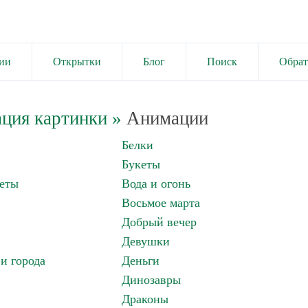
ии
Открытки
Блог
Поиск
Обрат
ция картинки
»
Анимации
Белки
Букеты
еты
Вода и огонь
Восьмое марта
Добрый вечер
Девушки
и города
Деньги
Динозавры
Драконы