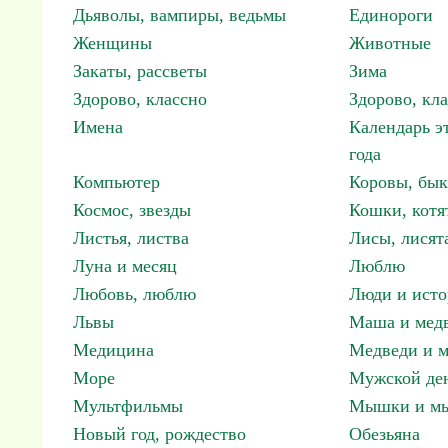
Дьяволы, вампиры, ведьмы
Единороги
Женщины
Животные
Закаты, рассветы
Зима
Здорово, классно
Здорово, кл
Имена
Календарь э
года
Компьютер
Коровы, бы
Космос, звезды
Кошки, котя
Листья, листва
Лисы, лисят
Луна и месяц
Люблю
Любовь, люблю
Люди и исто
Львы
Маша и мед
Медицина
Медведи и м
Море
Мужской ден
Мультфильмы
Мышки и м
Новый год, рождество
Обезьяна