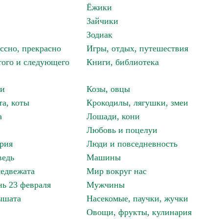
Ёжики
Зайчики
Зодиак
ассно, прекрасно
Игры, отдых, путешествия
того и следующего
Книги, библиотека
ки
Козы, овцы
та, коты
Крокодилы, лягушки, змеи
а
Лошади, кони
Любовь и поцелуи
рия
Люди и повседневность
ведь
Машины
едвежата
Мир вокруг нас
ь 23 февраля
Мужчины
ышата
Насекомые, паучки, жучки
Овощи, фрукты, кулинария