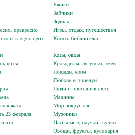
Ёжики
Зайчики
Зодиак
ассно, прекрасно
Игры, отдых, путешествия
того и следующего
Книги, библиотека
ки
Козы, овцы
та, коты
Крокодилы, лягушки, змеи
а
Лошади, кони
Любовь и поцелуи
рия
Люди и повседневность
ведь
Машины
едвежата
Мир вокруг нас
ь 23 февраля
Мужчины
ышата
Насекомые, паучки, жучки
Овощи, фрукты, кулинария