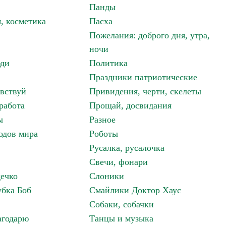
Панды
, косметика
Пасха
Пожелания: доброго дня, утра,
ночи
ди
Политика
Праздники патриотические
авствуй
Привидения, черти, скелеты
работа
Прощай, досвидания
ы
Разное
одов мира
Роботы
Русалка, русалочка
Свечи, фонари
дечко
Слоники
бка Боб
Смайлики Доктор Хаус
Собаки, собачки
агодарю
Танцы и музыка