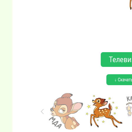
Телеви
↓ Скачат