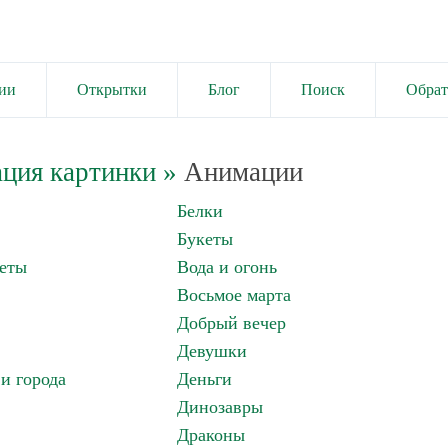
ии
Открытки
Блог
Поиск
Обрат
ция картинки
»
Анимации
Белки
Букеты
еты
Вода и огонь
Восьмое марта
Добрый вечер
Девушки
и города
Деньги
Динозавры
Драконы