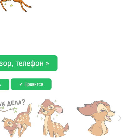
зор, телефон »
✔ Нравится
ь