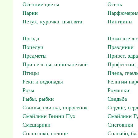
Осенние цветы
Осень
Парни
Парфюмерия
Петух, курочка, цыплята
Пингвины
Погода
Пожилые лю
Поцелуи
Праздники
Предметы
Привет, здр
Пришельцы, инопланетяне
Профессии, 
Птицы
Пчела, пчел
Реки и водопады
Религии нар
Розы
Ромашки
Рыбы, рыбки
Свадьба
Свинья, свинка, поросенок
Сердце, сер
Смайлики Винни Пух
Смайлики Гу
Смешарики
Снеговики
Солнышко, солнце
Спасибо, бл