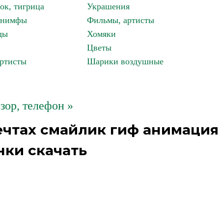
ок, тигрица
Украшения
, нимфы
Фильмы, артисты
ды
Хомяки
Цветы
артисты
Шарики воздушные
зор, телефон »
ечтах смайлик гиф анимация
нки скачать