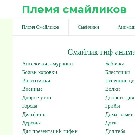
Племя смайликов
Племя Смайликов
Смайлики
Анимац
Смайлик гиф анима
Ангелочки, амурчики
Бабочки
Божьи коровки
Блестяшки
Валентинки
Весенние цв
Военные
Волки
Доброе утро
Доброго дня
Города
Грибы
Дельфины
Дома, замки 
Деревья
Дети
Для презентаций гифки
Для тебя