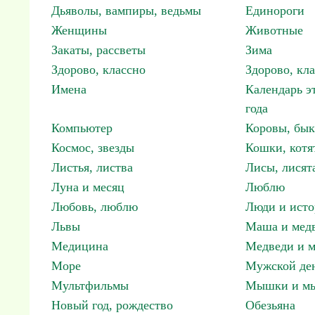
Дьяволы, вампиры, ведьмы
Единороги
Женщины
Животные
Закаты, рассветы
Зима
Здорово, классно
Здорово, кл
Имена
Календарь э
года
Компьютер
Коровы, бы
Космос, звезды
Кошки, котя
Листья, листва
Лисы, лисят
Луна и месяц
Люблю
Любовь, люблю
Люди и исто
Львы
Маша и мед
Медицина
Медведи и м
Море
Мужской ден
Мультфильмы
Мышки и м
Новый год, рождество
Обезьяна