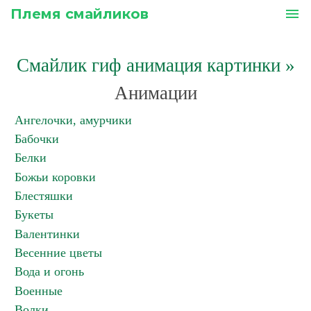
Племя смайликов
menu
Смайлик гиф анимация картинки
»
Анимации
Ангелочки, амурчики
Бабочки
Белки
Божьи коровки
Блестяшки
Букеты
Валентинки
Весенние цветы
Вода и огонь
Военные
Волки