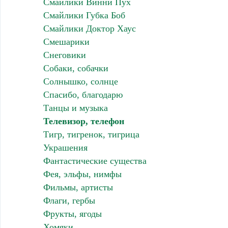
Смайлики Винни Пух
Смайлики Губка Боб
Смайлики Доктор Хаус
Смешарики
Снеговики
Собаки, собачки
Солнышко, солнце
Спасибо, благодарю
Танцы и музыка
Телевизор, телефон
Тигр, тигренок, тигрица
Украшения
Фантастические существа
Фея, эльфы, нимфы
Фильмы, артисты
Флаги, гербы
Фрукты, ягоды
Хомяки