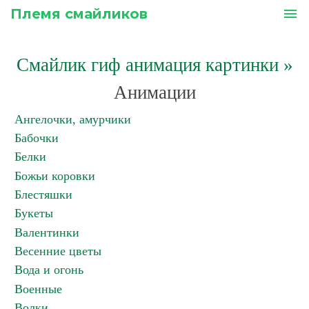
Племя смайликов
menu
Смайлик гиф анимация картинки
»
Анимации
Ангелочки, амурчики
Бабочки
Белки
Божьи коровки
Блестяшки
Букеты
Валентинки
Весенние цветы
Вода и огонь
Военные
Волки