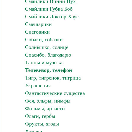
Смайлики Винни Пух
Смайлики Губка Боб
Смайлики Доктор Хаус
Смешарики
Снеговики
Собаки, собачки
Солнышко, солнце
Спасибо, благодарю
Танцы и музыка
Телевизор, телефон
Тигр, тигренок, тигрица
Украшения
Фантастические существа
Фея, эльфы, нимфы
Фильмы, артисты
Флаги, гербы
Фрукты, ягоды
Хомяки