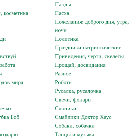
Панды
, косметика
Пасха
Пожелания: доброго дня, утра,
ночи
ди
Политика
Праздники патриотические
авствуй
Привидения, черти, скелеты
работа
Прощай, досвидания
ы
Разное
одов мира
Роботы
Русалка, русалочка
Свечи, фонари
дечко
Слоники
бка Боб
Смайлики Доктор Хаус
Собаки, собачки
агодарю
Танцы и музыка