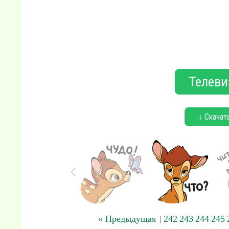
Телеви
↓ Скачат
« Предыдущая
242
243
244
245
|