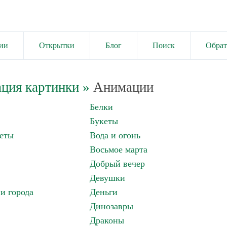
ии
Открытки
Блог
Поиск
Обрат
ция картинки
»
Анимации
Белки
Букеты
еты
Вода и огонь
Восьмое марта
Добрый вечер
Девушки
и города
Деньги
Динозавры
Драконы