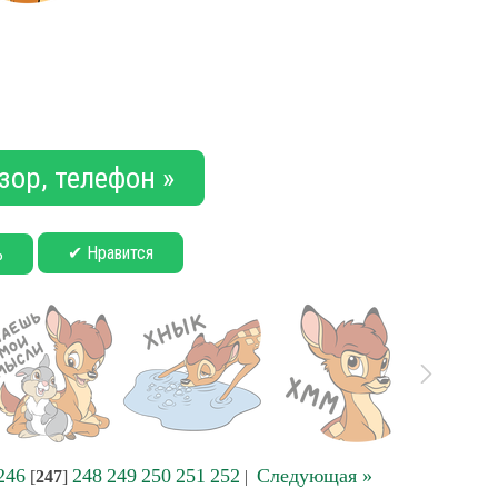
зор, телефон »
✔ Нравится
ь
246
248
249
250
251
252
Следующая »
[
247
]
|