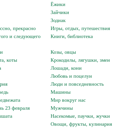
Ёжики
Зайчики
Зодиак
ассно, прекрасно
Игры, отдых, путешествия
того и следующего
Книги, библиотека
ки
Козы, овцы
та, коты
Крокодилы, лягушки, змеи
а
Лошади, кони
Любовь и поцелуи
рия
Люди и повседневность
ведь
Машины
едвежата
Мир вокруг нас
ь 23 февраля
Мужчины
ышата
Насекомые, паучки, жучки
Овощи, фрукты, кулинария