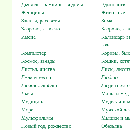
Дьяволы, вампиры, ведьмы
Единороги
Женщины
Животные
Закаты, рассветы
Зима
Здорово, классно
Здорово, кл
Имена
Календарь э
года
Компьютер
Коровы, бы
Космос, звезды
Кошки, котя
Листья, листва
Лисы, лисят
Луна и месяц
Люблю
Любовь, люблю
Люди и исто
Львы
Маша и мед
Медицина
Медведи и м
Море
Мужской ден
Мультфильмы
Мышки и м
Новый год, рождество
Обезьяна