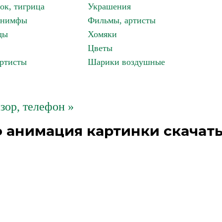
ок, тигрица
Украшения
, нимфы
Фильмы, артисты
ды
Хомяки
Цветы
артисты
Шарики воздушные
зор, телефон »
ф анимация картинки скачат