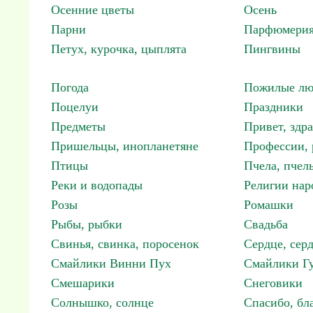
Осенние цветы
Осень
Парни
Парфюмерия
Петух, курочка, цыплята
Пингвины
Погода
Пожилые лю
Поцелуи
Праздники
Предметы
Привет, здр
Пришельцы, инопланетяне
Профессии, 
Птицы
Пчела, пчел
Реки и водопады
Религии нар
Розы
Ромашки
Рыбы, рыбки
Свадьба
Свинья, свинка, поросенок
Сердце, сер
Смайлики Винни Пух
Смайлики Гу
Смешарики
Снеговики
Солнышко, солнце
Спасибо, бл