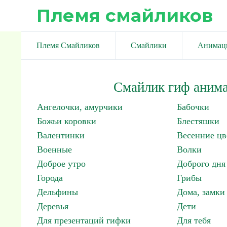
Племя смайликов
Племя Смайликов
Смайлики
Анимац
Смайлик гиф анима
Ангелочки, амурчики
Бабочки
Божьи коровки
Блестяшки
Валентинки
Весенние цв
Военные
Волки
Доброе утро
Доброго дня
Города
Грибы
Дельфины
Дома, замки 
Деревья
Дети
Для презентаций гифки
Для тебя