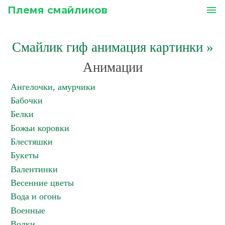
Племя смайликов
menu
Смайлик гиф анимация картинки
»
Анимации
Ангелочки, амурчики
Бабочки
Белки
Божьи коровки
Блестяшки
Букеты
Валентинки
Весенние цветы
Вода и огонь
Военные
Волки