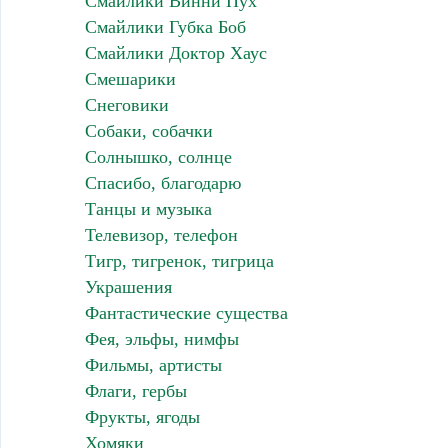
Смайлики Винни Пух
Смайлики Губка Боб
Смайлики Доктор Хаус
Смешарики
Снеговики
Собаки, собачки
Солнышко, солнце
Спасибо, благодарю
Танцы и музыка
Телевизор, телефон
Тигр, тигренок, тигрица
Украшения
Фантастические существа
Фея, эльфы, нимфы
Фильмы, артисты
Флаги, гербы
Фрукты, ягоды
Хомяки