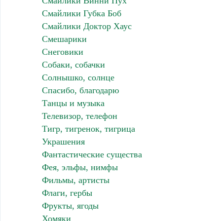
Смайлики Винни Пух
Смайлики Губка Боб
Смайлики Доктор Хаус
Смешарики
Снеговики
Собаки, собачки
Солнышко, солнце
Спасибо, благодарю
Танцы и музыка
Телевизор, телефон
Тигр, тигренок, тигрица
Украшения
Фантастические существа
Фея, эльфы, нимфы
Фильмы, артисты
Флаги, гербы
Фрукты, ягоды
Хомяки