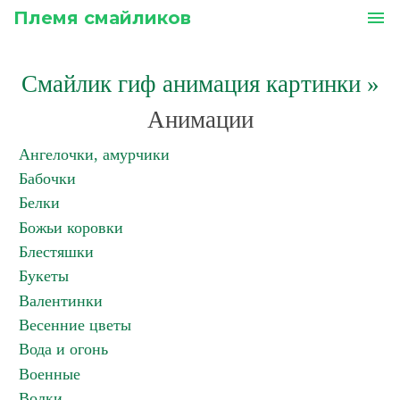
Племя смайликов
menu
Смайлик гиф анимация картинки
»
Анимации
Ангелочки, амурчики
Бабочки
Белки
Божьи коровки
Блестяшки
Букеты
Валентинки
Весенние цветы
Вода и огонь
Военные
Волки