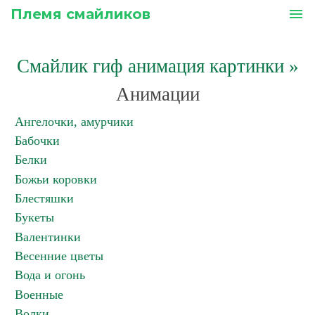
Племя смайликов
menu
Смайлик гиф анимация картинки
»
Анимации
Ангелочки, амурчики
Бабочки
Белки
Божьи коровки
Блестяшки
Букеты
Валентинки
Весенние цветы
Вода и огонь
Военные
Волки