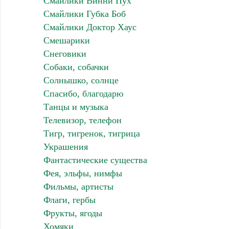
Смайлики Винни Пух
Смайлики Губка Боб
Смайлики Доктор Хаус
Смешарики
Снеговики
Собаки, собачки
Солнышко, солнце
Спасибо, благодарю
Танцы и музыка
Телевизор, телефон
Тигр, тигренок, тигрица
Украшения
Фантастические существа
Фея, эльфы, нимфы
Фильмы, артисты
Флаги, гербы
Фрукты, ягоды
Хомяки