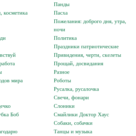
Панды
, косметика
Пасха
Пожелания: доброго дня, утра,
ночи
ди
Политика
Праздники патриотические
авствуй
Привидения, черти, скелеты
работа
Прощай, досвидания
ы
Разное
одов мира
Роботы
Русалка, русалочка
Свечи, фонари
дечко
Слоники
бка Боб
Смайлики Доктор Хаус
Собаки, собачки
агодарю
Танцы и музыка