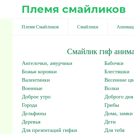
Племя смайликов
Племя Смайликов
Смайлики
Анимац
Смайлик гиф анима
Ангелочки, амурчики
Бабочки
Божьи коровки
Блестяшки
Валентинки
Весенние цв
Военные
Волки
Доброе утро
Доброго дня
Города
Грибы
Дельфины
Дома, замки 
Деревья
Дети
Для презентаций гифки
Для тебя