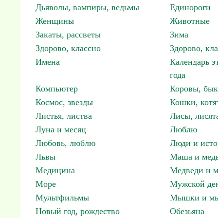
Дьяволы, вампиры, ведьмы
Единороги
Женщины
Животные
Закаты, рассветы
Зима
Здорово, классно
Здорово, кл
Имена
Календарь э
года
Компьютер
Коровы, бы
Космос, звезды
Кошки, котя
Листья, листва
Лисы, лисят
Луна и месяц
Люблю
Любовь, люблю
Люди и исто
Львы
Маша и мед
Медицина
Медведи и м
Море
Мужской ден
Мультфильмы
Мышки и м
Новый год, рождество
Обезьяна