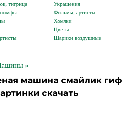
ок, тигрица
Украшения
, нимфы
Фильмы, артисты
ды
Хомяки
Цветы
артисты
Шарики воздушные
ашины »
еная машина смайлик гиф
артинки скачать