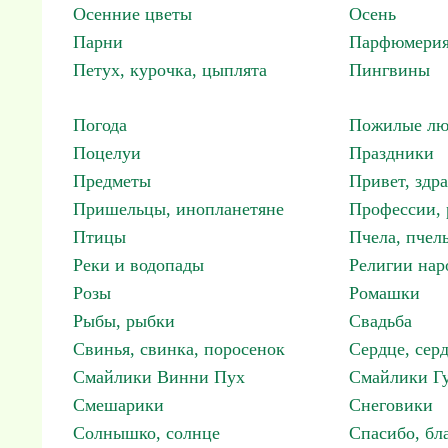
Осенние цветы
Осень
Парни
Парфюмерия
Петух, курочка, цыплята
Пингвины
Погода
Пожилые лю
Поцелуи
Праздники
Предметы
Привет, здр
Пришельцы, инопланетяне
Профессии, 
Птицы
Пчела, пчел
Реки и водопады
Религии нар
Розы
Ромашки
Рыбы, рыбки
Свадьба
Свинья, свинка, поросенок
Сердце, сер
Смайлики Винни Пух
Смайлики Гу
Смешарики
Снеговики
Солнышко, солнце
Спасибо, бл