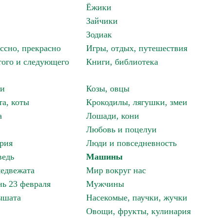
Ёжики
Зайчики
Зодиак
ассно, прекрасно
Игры, отдых, путешествия
того и следующего
Книги, библиотека
ки
Козы, овцы
та, коты
Крокодилы, лягушки, змеи
а
Лошади, кони
Любовь и поцелуи
рия
Люди и повседневность
ведь
Машины
едвежата
Мир вокруг нас
ь 23 февраля
Мужчины
ышата
Насекомые, паучки, жучки
Овощи, фрукты, кулинария