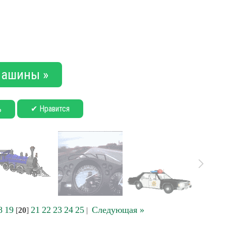
ашины »
✔ Нравится
ь
8
19
21
22
23
24
25
Следующая »
[
20
]
|