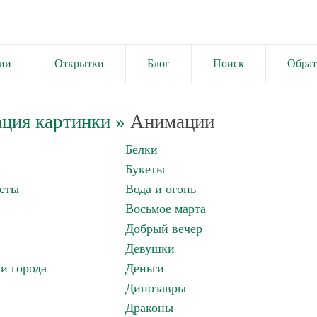
ии
Открытки
Блог
Поиск
Обрат
ция картинки
»
Анимации
Белки
Букеты
еты
Вода и огонь
Восьмое марта
Добрый вечер
Девушки
и города
Деньги
Динозавры
Драконы