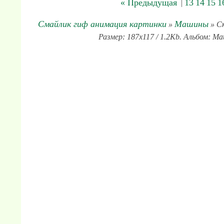
« Предыдущая
13
14
15
1
|
Смайлик гиф анимация картинки
Машины
»
» Ск
Размер: 187x117 / 1.2Kb. Альбом: М