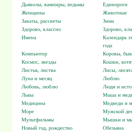
Дьяволы, вампиры, ведьмы
Единороги
Женщины
Животные
Закаты, рассветы
Зима
Здорово, классно
Здорово, кл
Имена
Календарь э
года
Компьютер
Коровы, бы
Космос, звезды
Кошки, котя
Листья, листва
Лисы, лисят
Луна и месяц
Люблю
Любовь, люблю
Люди и исто
Львы
Маша и мед
Медицина
Медведи и м
Море
Мужской ден
Мультфильмы
Мышки и м
Новый год, рождество
Обезьяна