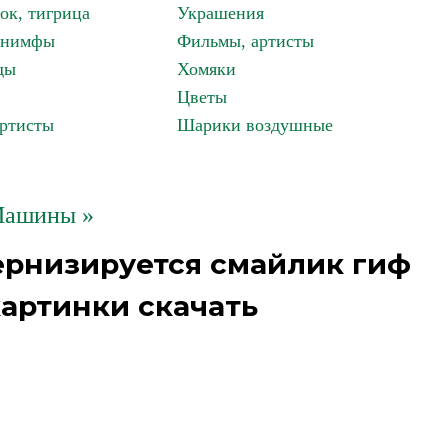
ок, тигрица
Украшения
, нимфы
Фильмы, артисты
ды
Хомяки
Цветы
артисты
Шарики воздушные
ашины »
ернизируется смайлик гиф
артинки скачать