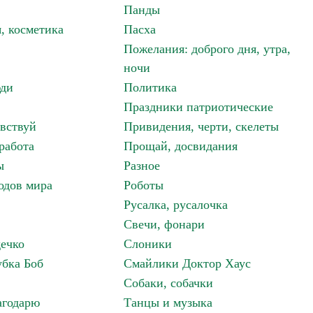
Панды
, косметика
Пасха
Пожелания: доброго дня, утра,
ночи
ди
Политика
Праздники патриотические
авствуй
Привидения, черти, скелеты
работа
Прощай, досвидания
ы
Разное
одов мира
Роботы
Русалка, русалочка
Свечи, фонари
дечко
Слоники
бка Боб
Смайлики Доктор Хаус
Собаки, собачки
агодарю
Танцы и музыка