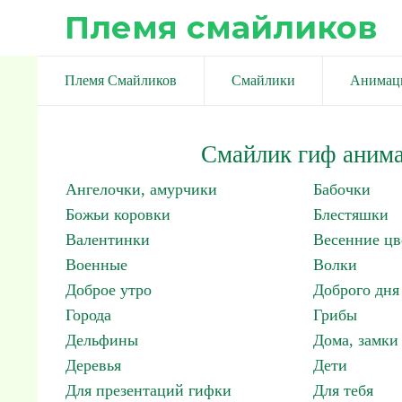
Племя смайликов
Племя Смайликов
Смайлики
Анимац
Смайлик гиф анима
Ангелочки, амурчики
Бабочки
Божьи коровки
Блестяшки
Валентинки
Весенние цв
Военные
Волки
Доброе утро
Доброго дня
Города
Грибы
Дельфины
Дома, замки 
Деревья
Дети
Для презентаций гифки
Для тебя