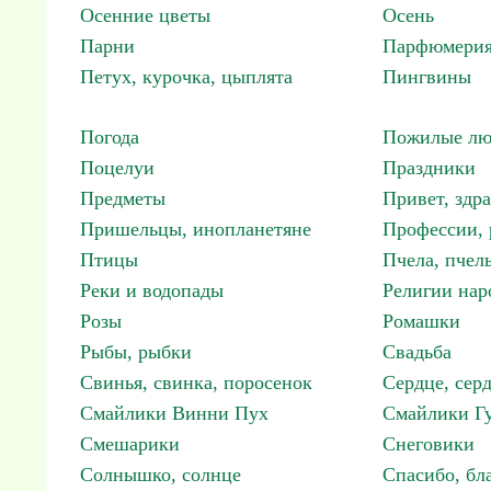
Осенние цветы
Осень
Парни
Парфюмерия
Петух, курочка, цыплята
Пингвины
Погода
Пожилые лю
Поцелуи
Праздники
Предметы
Привет, здр
Пришельцы, инопланетяне
Профессии, 
Птицы
Пчела, пчел
Реки и водопады
Религии нар
Розы
Ромашки
Рыбы, рыбки
Свадьба
Свинья, свинка, поросенок
Сердце, сер
Смайлики Винни Пух
Смайлики Гу
Смешарики
Снеговики
Солнышко, солнце
Спасибо, бл