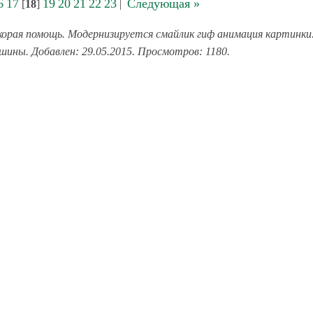
6
17
19
20
21
22
23
Следующая »
[
18
]
|
орая помощь. Модернизируется смайлик гиф анимация картинки
ашины. Добавлен: 29.05.2015. Просмотров: 1180.