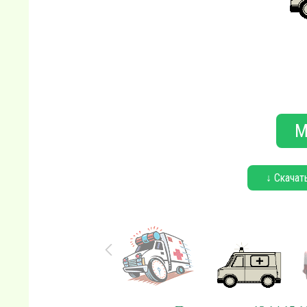
М
↓ Скачат