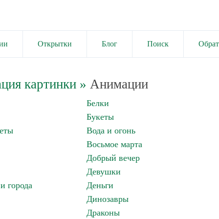
ии
Открытки
Блог
Поиск
Обрат
ция картинки
»
Анимации
Белки
Букеты
еты
Вода и огонь
Восьмое марта
Добрый вечер
Девушки
и города
Деньги
Динозавры
Драконы