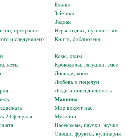
Ёжики
Зайчики
Зодиак
ассно, прекрасно
Игры, отдых, путешествия
того и следующего
Книги, библиотека
ки
Козы, овцы
та, коты
Крокодилы, лягушки, змеи
а
Лошади, кони
Любовь и поцелуи
рия
Люди и повседневность
ведь
Машины
едвежата
Мир вокруг нас
ь 23 февраля
Мужчины
ышата
Насекомые, паучки, жучки
Овощи, фрукты, кулинария