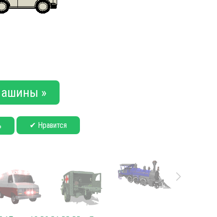
ашины »
✔ Нравится
ь