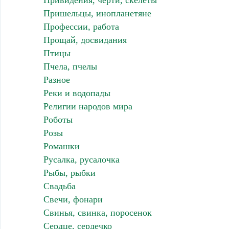
Привидения, черти, скелеты
Пришельцы, инопланетяне
Профессии, работа
Прощай, досвидания
Птицы
Пчела, пчелы
Разное
Реки и водопады
Религии народов мира
Роботы
Розы
Ромашки
Русалка, русалочка
Рыбы, рыбки
Свадьба
Свечи, фонари
Свинья, свинка, поросенок
Сердце, сердечко