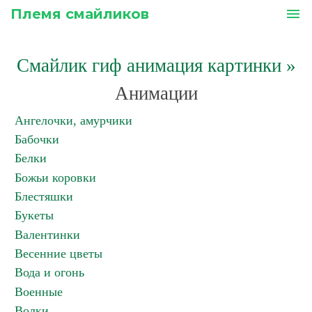
Племя смайликов
menu
Смайлик гиф анимация картинки
»
Анимации
Ангелочки, амурчики
Бабочки
Белки
Божьи коровки
Блестяшки
Букеты
Валентинки
Весенние цветы
Вода и огонь
Военные
Волки