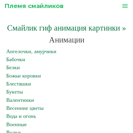
Племя смайликов
menu
Смайлик гиф анимация картинки
»
Анимации
Ангелочки, амурчики
Бабочки
Белки
Божьи коровки
Блестяшки
Букеты
Валентинки
Весенние цветы
Вода и огонь
Военные
Волки