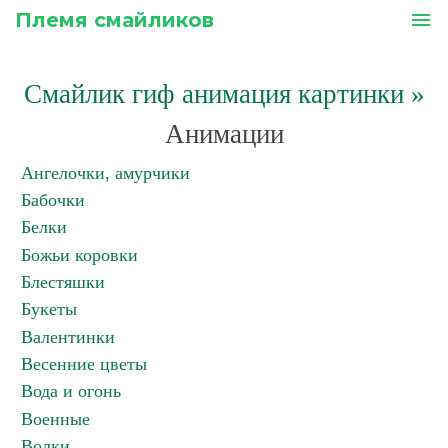
Племя смайликов
menu
Смайлик гиф анимация картинки
»
Анимации
Ангелочки, амурчики
Бабочки
Белки
Божьи коровки
Блестяшки
Букеты
Валентинки
Весенние цветы
Вода и огонь
Военные
Волки