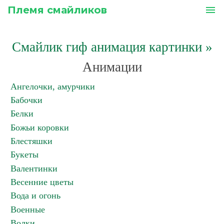
Племя смайликов
menu
Смайлик гиф анимация картинки
»
Анимации
Ангелочки, амурчики
Бабочки
Белки
Божьи коровки
Блестяшки
Букеты
Валентинки
Весенние цветы
Вода и огонь
Военные
Волки