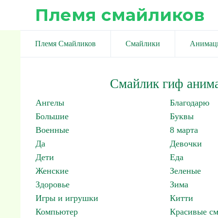
Племя смайликов
Племя Смайликов
Смайлики
Анимац
Смайлик гиф аним
Ангелы
Благодарю
Большие
Буквы
Военные
8 марта
Да
Девочки
Дети
Еда
Женские
Зеленые
Здоровье
Зима
Игры и игрушки
Китти
Компьютер
Красивые с