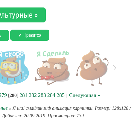
ультурные »
✔ Нравится
ь
279
281
282
283
284
285
Следующая »
[
280
]
|
ные
» Я ща! смайлик гиф анимация картинки. Размер: 128x128 /
 Добавлен: 20.09.2019. Просмотров: 739.