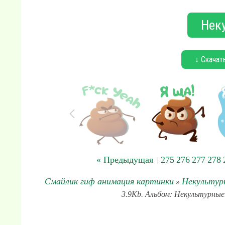
Нек
↓ Скачат
« Предыдущая
275
276
277
278
|
Смайлик гиф анимация картинки
Некультур
»
3.9Kb. Альбом: Некультурные.