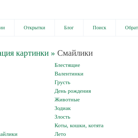
ии
Открытки
Блог
Поиск
Обрат
ация картинки
»
Смайлики
Блестящие
Валентинки
Грусть
День рождения
Животные
Зодиак
Злость
Коты, кошки, котята
майлики
Лето