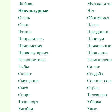
Любовь
Музыка и т
Некультурные
Нет
Осень
Обнимемся
Очки
Пасха
Птицы
Праздники
Понравилось
Поцелуи
Привидения
Прикольные
Провожу время
Прощание
Разноцветные
Размышлени
Рыбы
Салют
Скелет
Свадьба
Смущение
Солнце, со
Смех
Страх
Спорт
Телевизор
Транспорт
Уборка
Улыбки
Ужас