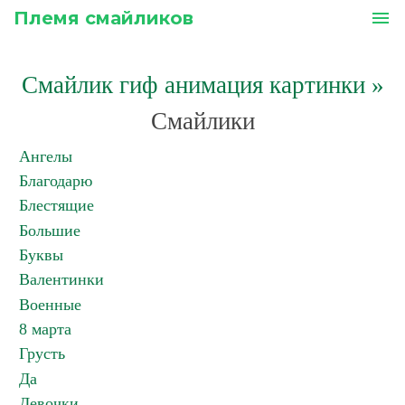
Племя смайликов
menu
Смайлик гиф анимация картинки
»
Смайлики
Ангелы
Благодарю
Блестящие
Большие
Буквы
Валентинки
Военные
8 марта
Грусть
Да
Девочки