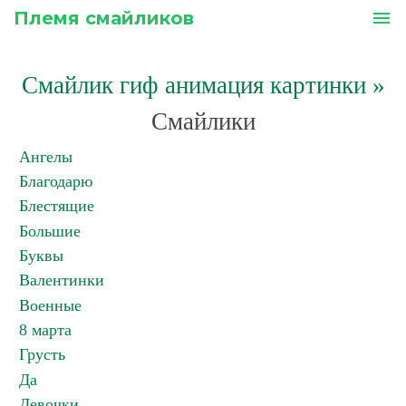
Племя смайликов
menu
Смайлик гиф анимация картинки
»
Смайлики
Ангелы
Благодарю
Блестящие
Большие
Буквы
Валентинки
Военные
8 марта
Грусть
Да
Девочки