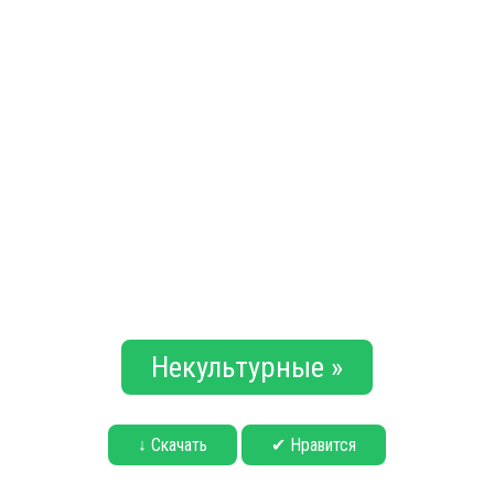
Некультурные »
↓ Скачать
✔ Нравится