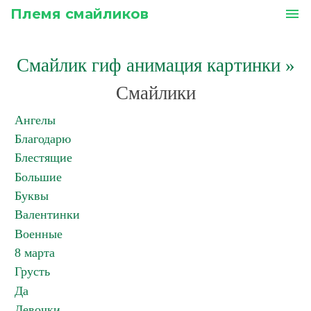
Племя смайликов
menu
Смайлик гиф анимация картинки
»
Смайлики
Ангелы
Благодарю
Блестящие
Большие
Буквы
Валентинки
Военные
8 марта
Грусть
Да
Девочки