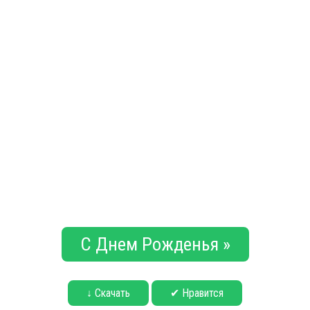
С Днем Рожденья »
↓ Скачать
✔ Нравится