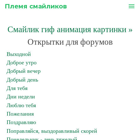
Племя смайликов
menu
Смайлик гиф анимация картинки
»
Открытки для форумов
Выходной
Доброе утро
Добрый вечер
Добрый день
Для тебя
Дни недели
Люблю тебя
Пожелания
Поздравляю
Поправляйся, выздоравливый скорей
Понедельник - день тяжелый