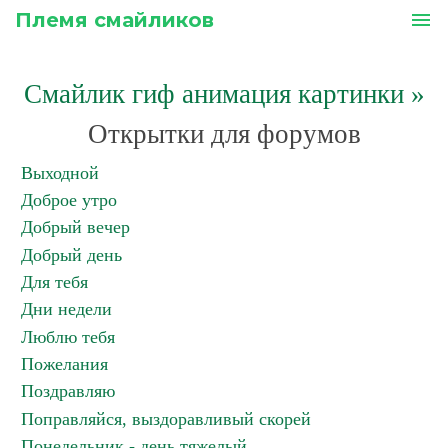
Племя смайликов
menu
Смайлик гиф анимация картинки
»
Открытки для форумов
Выходной
Доброе утро
Добрый вечер
Добрый день
Для тебя
Дни недели
Люблю тебя
Пожелания
Поздравляю
Поправляйся, выздоравливый скорей
Понедельник - день тяжелый