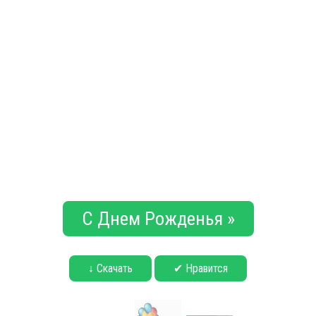
С Днем Рожденья »
↓ Скачать
✔ Нравится