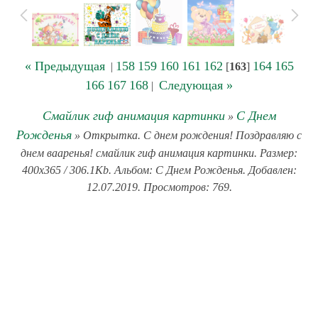
« Предыдущая
158
159
160
161
162
164
165
|
[
163
]
166
167
168
Следующая »
|
Смайлик гиф анимация картинки
С Днем
»
Рожденья
» Открытка. С днем рождения! Поздравляю с
днем вааренья! смайлик гиф анимация картинки. Размер:
400x365 / 306.1Kb. Альбом: С Днем Рожденья. Добавлен:
12.07.2019. Просмотров: 769.