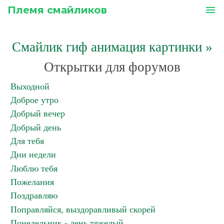
Племя смайликов
menu
Смайлик гиф анимация картинки
»
Открытки для форумов
Выходной
Доброе утро
Добрый вечер
Добрый день
Для тебя
Дни недели
Люблю тебя
Пожелания
Поздравляю
Поправляйся, выздоравливый скорей
Понедельник - день тяжелый