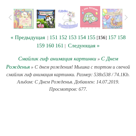
« Предыдущая
151
152
153
154
155
157
158
|
[
156
]
159
160
161
Следующая »
|
Смайлик гиф анимация картинки
С Днем
»
Рожденья
» С днем рождения! Мышка с тортом и свечой
смайлик гиф анимация картинки. Размер: 538x538 / 74.1Kb.
Альбом: С Днем Рожденья. Добавлен: 14.07.2019.
Просмотров: 677.