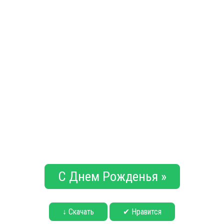
С Днем Рожденья »
↓ Скачать
✔ Нравится