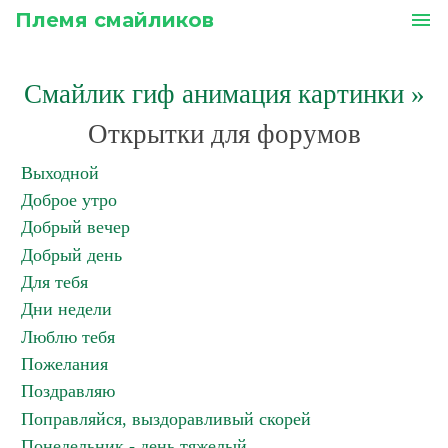
Племя смайликов
menu
Смайлик гиф анимация картинки
»
Открытки для форумов
Выходной
Доброе утро
Добрый вечер
Добрый день
Для тебя
Дни недели
Люблю тебя
Пожелания
Поздравляю
Поправляйся, выздоравливый скорей
Понедельник - день тяжелый