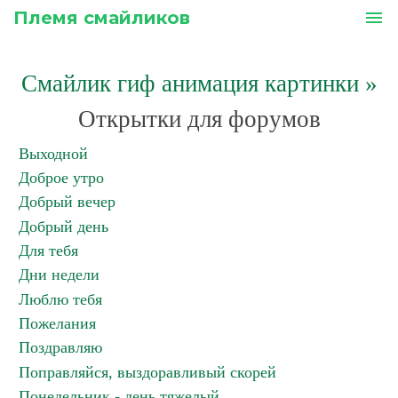
Племя смайликов
menu
Смайлик гиф анимация картинки
»
Открытки для форумов
Выходной
Доброе утро
Добрый вечер
Добрый день
Для тебя
Дни недели
Люблю тебя
Пожелания
Поздравляю
Поправляйся, выздоравливый скорей
Понедельник - день тяжелый