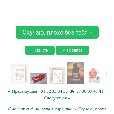
Скучаю, плохо без тебя »
↓ Скачать
✔ Нравится
« Предыдущая
31
32
33
34
35
37
38
39
40
41
|
[
36
]
|
Следующая »
Смайлик гиф анимация картинки
Скучаю, плохо
»