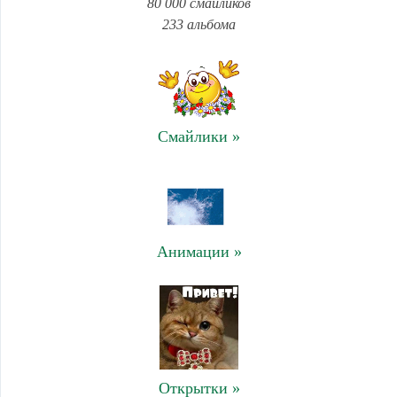
80 000 смайликов
233 альбома
Смайлики »
Анимации »
Открытки »