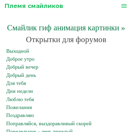
Племя смайликов
menu
Смайлик гиф анимация картинки
»
Открытки для форумов
Выходной
Доброе утро
Добрый вечер
Добрый день
Для тебя
Дни недели
Люблю тебя
Пожелания
Поздравляю
Поправляйся, выздоравливый скорей
Понедельник - день тяжелый