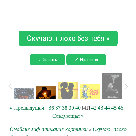
Скучаю, плохо без тебя »
↓ Скачать
✔ Нравится
« Предыдущая
36
37
38
39
40
42
43
44
45
46
|
[
41
]
|
Следующая »
Смайлик гиф анимация картинки
Скучаю, плохо
»