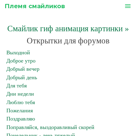
Племя смайликов
menu
Смайлик гиф анимация картинки
»
Открытки для форумов
Выходной
Доброе утро
Добрый вечер
Добрый день
Для тебя
Дни недели
Люблю тебя
Пожелания
Поздравляю
Поправляйся, выздоравливый скорей
Понедельник - день тяжелый