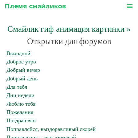
Племя смайликов
menu
Смайлик гиф анимация картинки
»
Открытки для форумов
Выходной
Доброе утро
Добрый вечер
Добрый день
Для тебя
Дни недели
Люблю тебя
Пожелания
Поздравляю
Поправляйся, выздоравливый скорей
Понедельник - день тяжелый