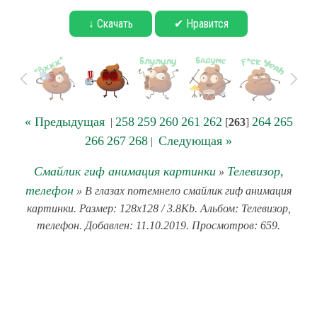
↓ Скачать
✔ Нравится
« Предыдущая
258
259
260
261
262
264
265
|
[
263
]
266
267
268
Следующая »
|
Смайлик гиф анимация картинки
Телевизор,
»
телефон
» В глазах потемнело смайлик гиф анимация
картинки. Размер: 128x128 / 3.8Kb. Альбом: Телевизор,
телефон. Добавлен: 11.10.2019. Просмотров: 659.