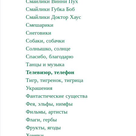
Смайлики Винни Пух
Смайлики Губка Боб
Смайлики Доктор Хаус
Смешарики
Снеговики
Собаки, собачки
Солнышко, солнце
Спасибо, благодарю
Танцы и музыка
Телевизор, телефон
Тигр, тигренок, тигрица
Украшения
Фантастические существа
Фея, эльфы, нимфы
Фильмы, артисты
Флаги, гербы
Фрукты, ягоды
Хомяки