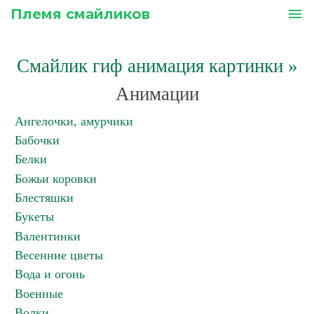
Племя смайликов
menu
Смайлик гиф анимация картинки
»
Анимации
Ангелочки, амурчики
Бабочки
Белки
Божьи коровки
Блестяшки
Букеты
Валентинки
Весенние цветы
Вода и огонь
Военные
Волки