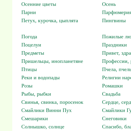
Осенние цветы
Осень
Парни
Парфюмерия
Петух, курочка, цыплята
Пингвины
Погода
Пожилые лю
Поцелуи
Праздники
Предметы
Привет, здр
Пришельцы, инопланетяне
Профессии, 
Птицы
Пчела, пчел
Реки и водопады
Религии нар
Розы
Ромашки
Рыбы, рыбки
Свадьба
Свинья, свинка, поросенок
Сердце, сер
Смайлики Винни Пух
Смайлики Гу
Смешарики
Снеговики
Солнышко, солнце
Спасибо, бл