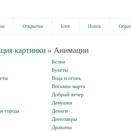
ии
Открытки
Блог
Поиск
Обрат
ция картинки
»
Анимации
Белки
Букеты
еты
Вода и огонь
Восьмое марта
Добрый вечер
Девушки
и города
Деньги
Динозавры
Драконы