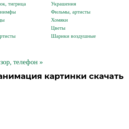
ок, тигрица
Украшения
, нимфы
Фильмы, артисты
ды
Хомяки
Цветы
артисты
Шарики воздушные
зор, телефон »
анимация картинки скачать