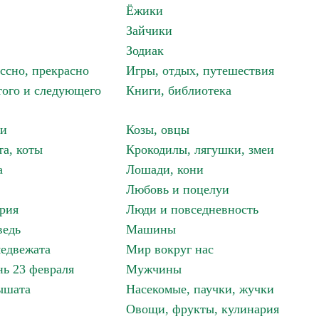
Ёжики
Зайчики
Зодиак
ассно, прекрасно
Игры, отдых, путешествия
того и следующего
Книги, библиотека
ки
Козы, овцы
та, коты
Крокодилы, лягушки, змеи
а
Лошади, кони
Любовь и поцелуи
рия
Люди и повседневность
ведь
Машины
едвежата
Мир вокруг нас
ь 23 февраля
Мужчины
ышата
Насекомые, паучки, жучки
Овощи, фрукты, кулинария