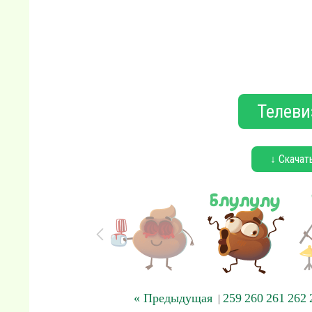
Телеви
↓ Скачат
« Предыдущая
259
260
261
262
|