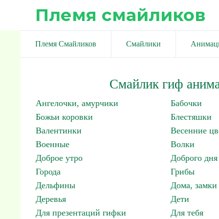
Племя смайликов
Племя Смайликов
Смайлики
Анимац
Смайлик гиф анима
Ангелочки, амурчики
Бабочки
Божьи коровки
Блестяшки
Валентинки
Весенние цв
Военные
Волки
Доброе утро
Доброго дня
Города
Грибы
Дельфины
Дома, замки 
Деревья
Дети
Для презентаций гифки
Для тебя