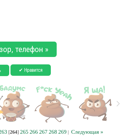
зор, телефон »
✔ Нравится
ь
263
265
266
267
268
269
Следующая »
[
264
]
|