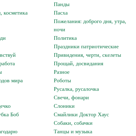
Панды
, косметика
Пасха
Пожелания: доброго дня, утра,
ночи
ди
Политика
Праздники патриотические
авствуй
Привидения, черти, скелеты
работа
Прощай, досвидания
ы
Разное
одов мира
Роботы
Русалка, русалочка
Свечи, фонари
дечко
Слоники
бка Боб
Смайлики Доктор Хаус
Собаки, собачки
агодарю
Танцы и музыка