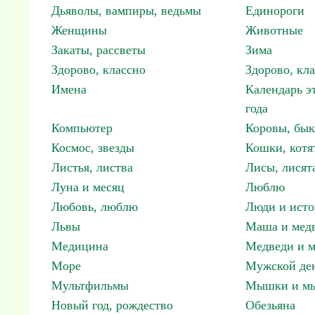
Дьяволы, вампиры, ведьмы
Единороги
Женщины
Животные
Закаты, рассветы
Зима
Здорово, классно
Здорово, кл
Имена
Календарь э
года
Компьютер
Коровы, бы
Космос, звезды
Кошки, котя
Листья, листва
Лисы, лисят
Луна и месяц
Люблю
Любовь, люблю
Люди и исто
Львы
Маша и мед
Медицина
Медведи и м
Море
Мужской ден
Мультфильмы
Мышки и м
Новый год, рождество
Обезьяна