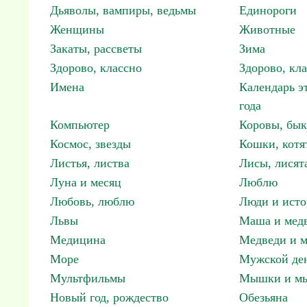
Дьяволы, вампиры, ведьмы
Единороги
Женщины
Животные
Закаты, рассветы
Зима
Здорово, классно
Здорово, кл
Имена
Календарь э
года
Компьютер
Коровы, бы
Космос, звезды
Кошки, котя
Листья, листва
Лисы, лисят
Луна и месяц
Люблю
Любовь, люблю
Люди и исто
Львы
Маша и мед
Медицина
Медведи и м
Море
Мужской ден
Мультфильмы
Мышки и м
Новый год, рождество
Обезьяна