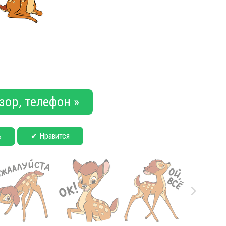
зор, телефон »
✔ Нравится
ь