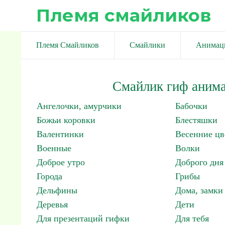
Племя смайликов
Племя Смайликов
Смайлики
Анимац
Смайлик гиф анима
Ангелочки, амурчики
Бабочки
Божьи коровки
Блестяшки
Валентинки
Весенние цв
Военные
Волки
Доброе утро
Доброго дня
Города
Грибы
Дельфины
Дома, замки 
Деревья
Дети
Для презентаций гифки
Для тебя