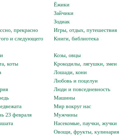
Ёжики
Зайчики
Зодиак
ассно, прекрасно
Игры, отдых, путешествия
того и следующего
Книги, библиотека
ки
Козы, овцы
та, коты
Крокодилы, лягушки, змеи
а
Лошади, кони
Любовь и поцелуи
рия
Люди и повседневность
ведь
Машины
едвежата
Мир вокруг нас
ь 23 февраля
Мужчины
ышата
Насекомые, паучки, жучки
Овощи, фрукты, кулинария