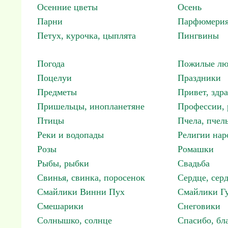
Осенние цветы
Осень
Парни
Парфюмерия
Петух, курочка, цыплята
Пингвины
Погода
Пожилые лю
Поцелуи
Праздники
Предметы
Привет, здр
Пришельцы, инопланетяне
Профессии, 
Птицы
Пчела, пчел
Реки и водопады
Религии нар
Розы
Ромашки
Рыбы, рыбки
Свадьба
Свинья, свинка, поросенок
Сердце, сер
Смайлики Винни Пух
Смайлики Гу
Смешарики
Снеговики
Солнышко, солнце
Спасибо, бл