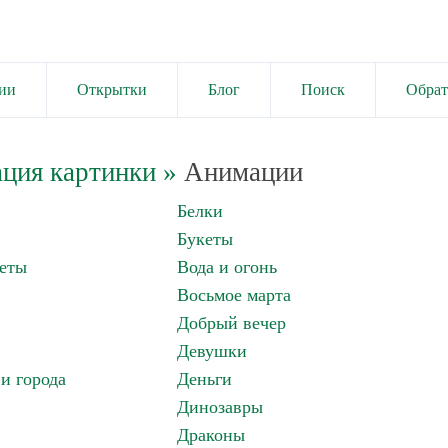
ии
Открытки
Блог
Поиск
Обрат
ция картинки
»
Анимации
Белки
Букеты
еты
Вода и огонь
Восьмое марта
Добрый вечер
Девушки
и города
Деньги
Динозавры
Драконы