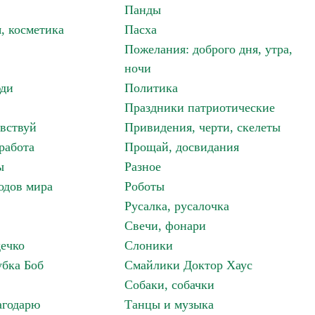
Панды
, косметика
Пасха
Пожелания: доброго дня, утра,
ночи
ди
Политика
Праздники патриотические
авствуй
Привидения, черти, скелеты
работа
Прощай, досвидания
ы
Разное
одов мира
Роботы
Русалка, русалочка
Свечи, фонари
дечко
Слоники
бка Боб
Смайлики Доктор Хаус
Собаки, собачки
агодарю
Танцы и музыка