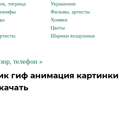
ок, тигрица
Украшения
, нимфы
Фильмы, артисты
ды
Хомяки
Цветы
артисты
Шарики воздушные
зор, телефон »
ик гиф анимация картинки
качать