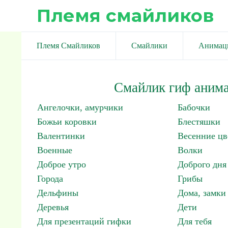
Племя смайликов
Племя Смайликов
Смайлики
Анимац
Смайлик гиф анима
Ангелочки, амурчики
Бабочки
Божьи коровки
Блестяшки
Валентинки
Весенние цв
Военные
Волки
Доброе утро
Доброго дня
Города
Грибы
Дельфины
Дома, замки 
Деревья
Дети
Для презентаций гифки
Для тебя