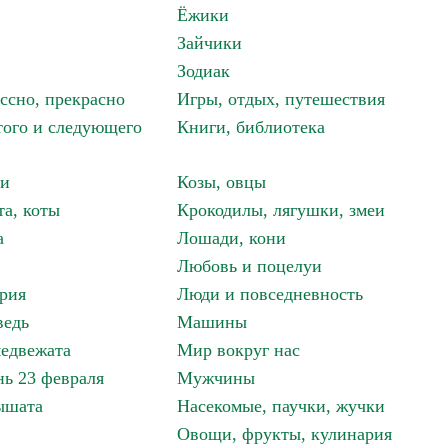
Ёжики
Зайчики
Зодиак
ассно, прекрасно
Игры, отдых, путешествия
того и следующего
Книги, библиотека
ки
Козы, овцы
та, коты
Крокодилы, лягушки, змеи
а
Лошади, кони
Любовь и поцелуи
рия
Люди и повседневность
ведь
Машины
едвежата
Мир вокруг нас
ь 23 февраля
Мужчины
ышата
Насекомые, паучки, жучки
Овощи, фрукты, кулинария