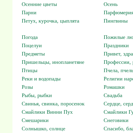
Осенние цветы
Осень
Парни
Парфюмерия
Петух, курочка, цыплята
Пингвины
Погода
Пожилые лю
Поцелуи
Праздники
Предметы
Привет, здр
Пришельцы, инопланетяне
Профессии, 
Птицы
Пчела, пчел
Реки и водопады
Религии нар
Розы
Ромашки
Рыбы, рыбки
Свадьба
Свинья, свинка, поросенок
Сердце, сер
Смайлики Винни Пух
Смайлики Гу
Смешарики
Снеговики
Солнышко, солнце
Спасибо, бл