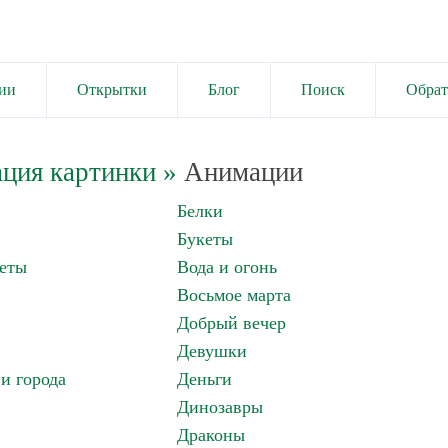
ии
Открытки
Блог
Поиск
Обрат
ция картинки
»
Анимации
Белки
Букеты
еты
Вода и огонь
Восьмое марта
Добрый вечер
Девушки
и города
Деньги
Динозавры
Драконы