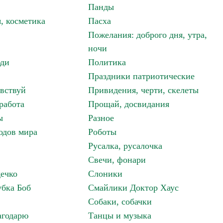
Панды
, косметика
Пасха
Пожелания: доброго дня, утра,
ночи
ди
Политика
Праздники патриотические
авствуй
Привидения, черти, скелеты
работа
Прощай, досвидания
ы
Разное
одов мира
Роботы
Русалка, русалочка
Свечи, фонари
дечко
Слоники
бка Боб
Смайлики Доктор Хаус
Собаки, собачки
агодарю
Танцы и музыка