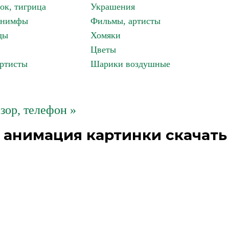
ок, тигрица
Украшения
, нимфы
Фильмы, артисты
ды
Хомяки
Цветы
артисты
Шарики воздушные
зор, телефон »
 анимация картинки скачать