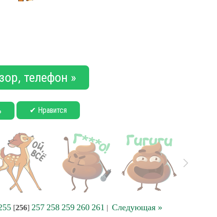
зор, телефон »
✔ Нравится
ь
255
257
258
259
260
261
Следующая »
[
256
]
|