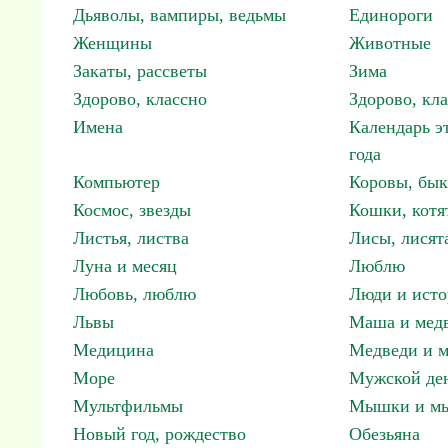
Дьяволы, вампиры, ведьмы
Единороги
Женщины
Животные
Закаты, рассветы
Зима
Здорово, классно
Здорово, кл
Имена
Календарь э
года
Компьютер
Коровы, бы
Космос, звезды
Кошки, котя
Листья, листва
Лисы, лисят
Луна и месяц
Люблю
Любовь, люблю
Люди и исто
Львы
Маша и мед
Медицина
Медведи и м
Море
Мужской ден
Мультфильмы
Мышки и м
Новый год, рождество
Обезьяна