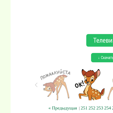
Телеви
↓ Скачат
« Предыдущая
251
252
253
254
|