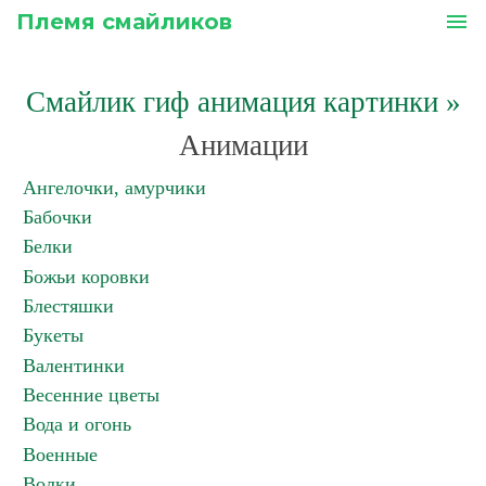
Племя смайликов
menu
Смайлик гиф анимация картинки
»
Анимации
Ангелочки, амурчики
Бабочки
Белки
Божьи коровки
Блестяшки
Букеты
Валентинки
Весенние цветы
Вода и огонь
Военные
Волки