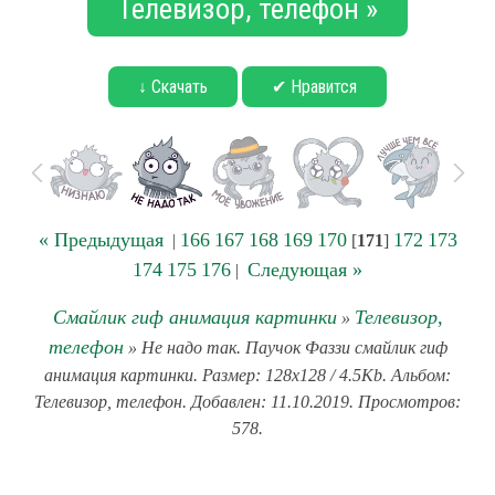
Телевизор, телефон »
↓ Скачать
✔ Нравится
« Предыдущая
166
167
168
169
170
172
173
|
[
171
]
174
175
176
Следующая »
|
Смайлик гиф анимация картинки
Телевизор,
»
телефон
» Не надо так. Паучок Фаззи смайлик гиф
анимация картинки. Размер: 128x128 / 4.5Kb. Альбом:
Телевизор, телефон. Добавлен: 11.10.2019. Просмотров:
578.