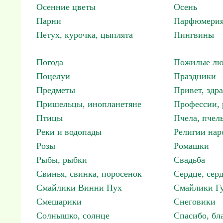
Осенние цветы
Осень
Парни
Парфюмерия
Петух, курочка, цыплята
Пингвины
Погода
Пожилые лю
Поцелуи
Праздники
Предметы
Привет, здр
Пришельцы, инопланетяне
Профессии, 
Птицы
Пчела, пчел
Реки и водопады
Религии нар
Розы
Ромашки
Рыбы, рыбки
Свадьба
Свинья, свинка, поросенок
Сердце, сер
Смайлики Винни Пух
Смайлики Гу
Смешарики
Снеговики
Солнышко, солнце
Спасибо, бл