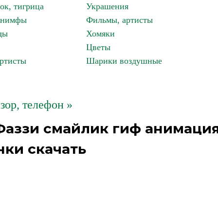
ок, тигрица
Украшения
, нимфы
Фильмы, артисты
ды
Хомяки
Цветы
артисты
Шарики воздушные
зор, телефон »
Фаззи смайлик гиф анимаци
нки скачать