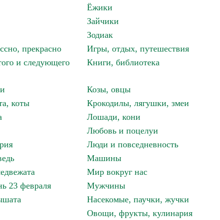
Ёжики
Зайчики
Зодиак
ассно, прекрасно
Игры, отдых, путешествия
того и следующего
Книги, библиотека
ки
Козы, овцы
та, коты
Крокодилы, лягушки, змеи
а
Лошади, кони
Любовь и поцелуи
рия
Люди и повседневность
ведь
Машины
едвежата
Мир вокруг нас
ь 23 февраля
Мужчины
ышата
Насекомые, паучки, жучки
Овощи, фрукты, кулинария