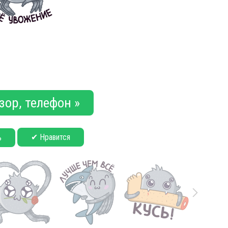
зор, телефон »
✔ Нравится
ь