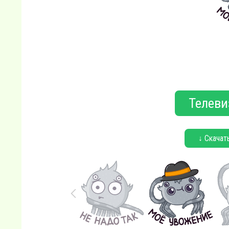
Телеви
↓ Скачат