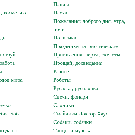
Панды
, косметика
Пасха
Пожелания: доброго дня, утра,
ночи
ди
Политика
Праздники патриотические
авствуй
Привидения, черти, скелеты
работа
Прощай, досвидания
ы
Разное
одов мира
Роботы
Русалка, русалочка
Свечи, фонари
дечко
Слоники
бка Боб
Смайлики Доктор Хаус
Собаки, собачки
агодарю
Танцы и музыка