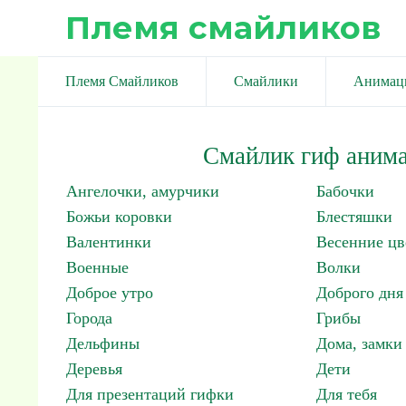
Племя смайликов
Племя Смайликов
Смайлики
Анимац
Смайлик гиф анима
Ангелочки, амурчики
Бабочки
Божьи коровки
Блестяшки
Валентинки
Весенние цв
Военные
Волки
Доброе утро
Доброго дня
Города
Грибы
Дельфины
Дома, замки 
Деревья
Дети
Для презентаций гифки
Для тебя