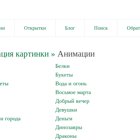
ии
Открытки
Блог
Поиск
Обрат
ция картинки
»
Анимации
Белки
Букеты
еты
Вода и огонь
Восьмое марта
Добрый вечер
Девушки
и города
Деньги
Динозавры
Драконы