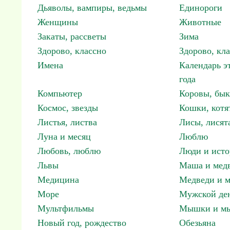
Дьяволы, вампиры, ведьмы
Единороги
Женщины
Животные
Закаты, рассветы
Зима
Здорово, классно
Здорово, кл
Имена
Календарь э
года
Компьютер
Коровы, бы
Космос, звезды
Кошки, котя
Листья, листва
Лисы, лисят
Луна и месяц
Люблю
Любовь, люблю
Люди и исто
Львы
Маша и мед
Медицина
Медведи и м
Море
Мужской ден
Мультфильмы
Мышки и м
Новый год, рождество
Обезьяна