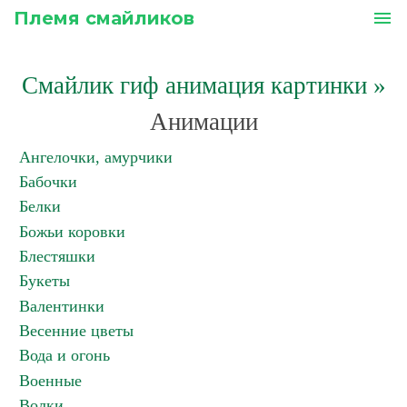
Племя смайликов
menu
Смайлик гиф анимация картинки
»
Анимации
Ангелочки, амурчики
Бабочки
Белки
Божьи коровки
Блестяшки
Букеты
Валентинки
Весенние цветы
Вода и огонь
Военные
Волки