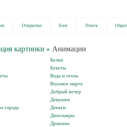
ии
Открытки
Блог
Поиск
Обрат
ция картинки
»
Анимации
Белки
Букеты
еты
Вода и огонь
Восьмое марта
Добрый вечер
Девушки
и города
Деньги
Динозавры
Драконы