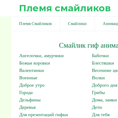
Племя смайликов
Племя Смайликов
Смайлики
Анимац
Смайлик гиф анима
Ангелочки, амурчики
Бабочки
Божьи коровки
Блестяшки
Валентинки
Весенние цв
Военные
Волки
Доброе утро
Доброго дня
Города
Грибы
Дельфины
Дома, замки 
Деревья
Дети
Для презентаций гифки
Для тебя