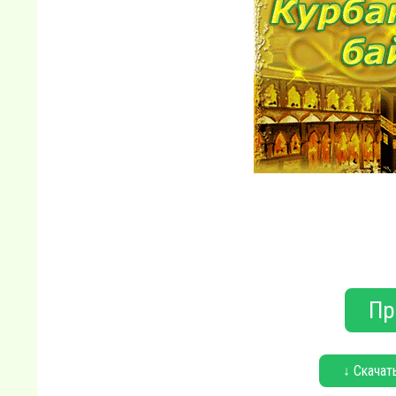
Пр
↓ Скачат