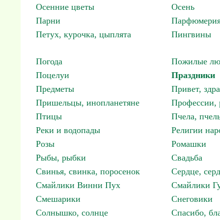
Осенние цветы
Осень
Парни
Парфюмерия
Петух, курочка, цыплята
Пингвины
Погода
Пожилые лю
Поцелуи
Праздники
Предметы
Привет, здр
Пришельцы, инопланетяне
Профессии, 
Птицы
Пчела, пчел
Реки и водопады
Религии нар
Розы
Ромашки
Рыбы, рыбки
Свадьба
Свинья, свинка, поросенок
Сердце, сер
Смайлики Винни Пух
Смайлики Гу
Смешарики
Снеговики
Солнышко, солнце
Спасибо, бл