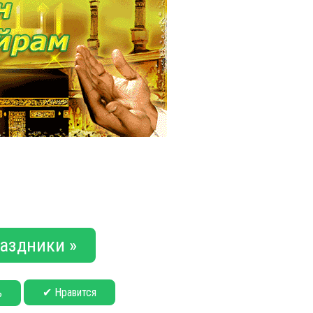
аздники »
✔ Нравится
ь