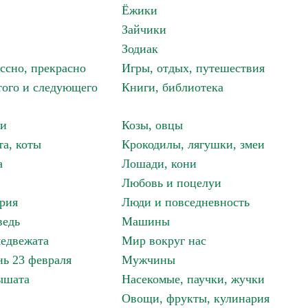
Ёжики
Зайчики
Зодиак
ассно, прекрасно
Игры, отдых, путешествия
того и следующего
Книги, библиотека
ки
Козы, овцы
та, коты
Крокодилы, лягушки, змеи
а
Лошади, кони
Любовь и поцелуи
рия
Люди и повседневность
ведь
Машины
едвежата
Мир вокруг нас
ь 23 февраля
Мужчины
ышата
Насекомые, паучки, жучки
Овощи, фрукты, кулинария