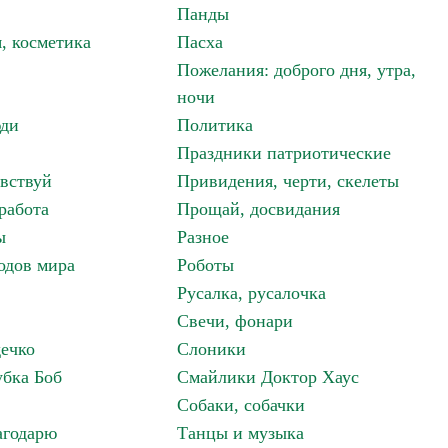
Панды
, косметика
Пасха
Пожелания: доброго дня, утра,
ночи
ди
Политика
Праздники патриотические
авствуй
Привидения, черти, скелеты
работа
Прощай, досвидания
ы
Разное
одов мира
Роботы
Русалка, русалочка
Свечи, фонари
дечко
Слоники
бка Боб
Смайлики Доктор Хаус
Собаки, собачки
агодарю
Танцы и музыка