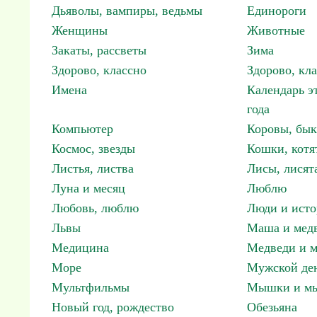
Дьяволы, вампиры, ведьмы
Единороги
Женщины
Животные
Закаты, рассветы
Зима
Здорово, классно
Здорово, кл
Имена
Календарь э
года
Компьютер
Коровы, бы
Космос, звезды
Кошки, котя
Листья, листва
Лисы, лисят
Луна и месяц
Люблю
Любовь, люблю
Люди и исто
Львы
Маша и мед
Медицина
Медведи и м
Море
Мужской ден
Мультфильмы
Мышки и м
Новый год, рождество
Обезьяна